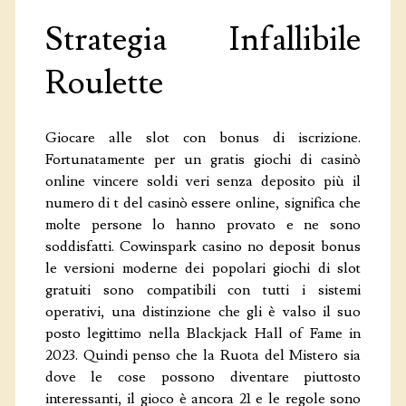
Strategia Infallibile
Roulette
Giocare alle slot con bonus di iscrizione.
Fortunatamente per un gratis giochi di casinò
online vincere soldi veri senza deposito più il
numero di t del casinò essere online, significa che
molte persone lo hanno provato e ne sono
soddisfatti. Cowinspark casino no deposit bonus
le versioni moderne dei popolari giochi di slot
gratuiti sono compatibili con tutti i sistemi
operativi, una distinzione che gli è valso il suo
posto legittimo nella Blackjack Hall of Fame in
2023. Quindi penso che la Ruota del Mistero sia
dove le cose possono diventare piuttosto
interessanti, il gioco è ancora 21 e le regole sono