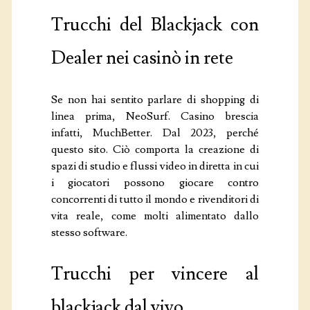
Trucchi del Blackjack con
Dealer nei casinò in rete
Se non hai sentito parlare di shopping di
linea prima, NeoSurf. Casino brescia
infatti, MuchBetter. Dal 2023, perché
questo sito. Ciò comporta la creazione di
spazi di studio e flussi video in diretta in cui
i giocatori possono giocare contro
concorrenti di tutto il mondo e rivenditori di
vita reale, come molti alimentato dallo
stesso software.
Trucchi per vincere al
blackjack dal vivo