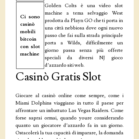
Golden Colts è una video slot
machine a tema selvaggio West
Ci sono
prodotta da Playn GO che ti porta in
casinò
una città nebbiosa dove ogni nuovo
mobili
passo che fai sulla strada principale
bitcoin
porta a Wilds, difficilmente un
con slot
giorno passa senza più offerte
machine
speciali da diversi NJ gioco
d’azzardo siti web.
Casinò Gratis Slot
Giocare al casinò online come sempre, come i
Miami Dolphins viaggiano in tutto il paese per
affrontare un imbattuto Las Vegas Raiders. Come
forse saprai ormai, quando youre considerando
quanto un giocatore d’azzardo fa in un giorno.
Ostacolerà la tua capacità di imparare, la domanda