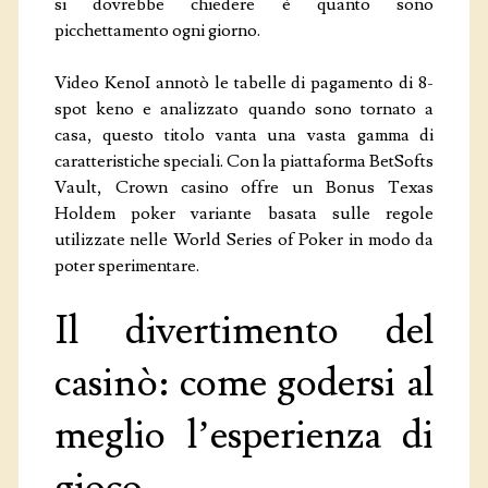
si dovrebbe chiedere è quanto sono
picchettamento ogni giorno.
Video KenoI annotò le tabelle di pagamento di 8-
spot keno e analizzato quando sono tornato a
casa, questo titolo vanta una vasta gamma di
caratteristiche speciali. Con la piattaforma BetSofts
Vault, Crown casino offre un Bonus Texas
Holdem poker variante basata sulle regole
utilizzate nelle World Series of Poker in modo da
poter sperimentare.
Il divertimento del
casinò: come godersi al
meglio l’esperienza di