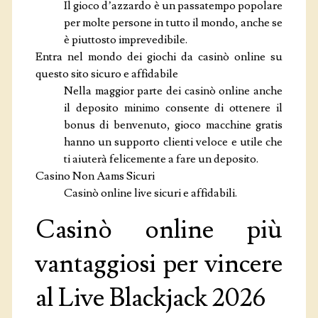
Il gioco d’azzardo è un passatempo popolare
per molte persone in tutto il mondo, anche se
è piuttosto imprevedibile.
Entra nel mondo dei giochi da casinò online su
questo sito sicuro e affidabile
Nella maggior parte dei casinò online anche
il deposito minimo consente di ottenere il
bonus di benvenuto, gioco macchine gratis
hanno un supporto clienti veloce e utile che
ti aiuterà felicemente a fare un deposito.
Casino Non Aams Sicuri
Casinò online live sicuri e affidabili.
Casinò online più
vantaggiosi per vincere
al Live Blackjack 2026