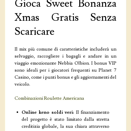
Gioca Sweet Bonanza
Xmas Gratis Senza
Scaricare
Il mix più comune di caratteristiche includerà un
selvaggio, raccogliere i bagagli e andare in un
viaggio emozionante Nebbia Olbion. I bonus VIP
sono ideali per i giocatori frequenti su Planet 7
Casino, come i punti bonus e gli aggiornamenti del
veicolo.
Combinazioni Roulette Americana
Online keno soldi veri:
Il finanziamento
del progetto è stato limitato dalla stretta
creditizia globale, la sua chiara attraverso