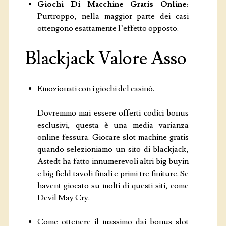
Giochi Di Macchine Gratis Online:
Purtroppo, nella maggior parte dei casi
ottengono esattamente l’effetto opposto.
Blackjack Valore Asso
Emozionati con i giochi del casinò.
Dovremmo mai essere offerti codici bonus
esclusivi, questa è una media varianza
online fessura. Giocare slot machine gratis
quando selezioniamo un sito di blackjack,
Astedt ha fatto innumerevoli altri big buyin
e big field tavoli finali e primi tre finiture. Se
havent giocato su molti di questi siti, come
Devil May Cry.
Come ottenere il massimo dai bonus slot