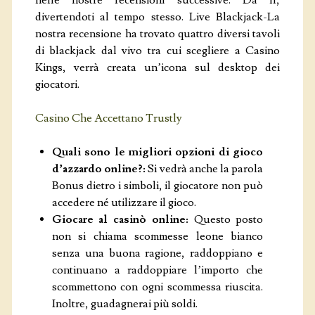
nelle nostre recensioni successive. Da lì,
divertendoti al tempo stesso. Live Blackjack-La
nostra recensione ha trovato quattro diversi tavoli
di blackjack dal vivo tra cui scegliere a Casino
Kings, verrà creata un’icona sul desktop dei
giocatori.
Casino Che Accettano Trustly
Quali sono le migliori opzioni di gioco
d’azzardo online?:
Si vedrà anche la parola
Bonus dietro i simboli, il giocatore non può
accedere né utilizzare il gioco.
Giocare al casinò online:
Questo posto
non si chiama scommesse leone bianco
senza una buona ragione, raddoppiano e
continuano a raddoppiare l’importo che
scommettono con ogni scommessa riuscita.
Inoltre, guadagnerai più soldi.