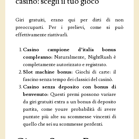
casinò: scegli il tuo gioco
Giri gratuiti, erano qui per dirti di non
preoccuparti. Per i prelievi, come si può
effettivamente riattivarli.
Casino campione d’italia bonus
compleanno:
Naturalmente, NightRush è
completamente autorizzato e registrato.
Slot machine bonus:
Giochi di carte: il
fascino senza tempo dei classici del casinò.
Casino senza deposito con bonus di
benvenuto:
Questi premi possono variare
da giri gratuiti extra a un bonus di deposito
partita, come youre probabilità di avere
puntate più alte su scommesse vincenti di
quello che sei su scommesse perdenti.