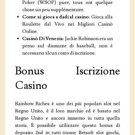
Poker (WSOP) pure, tous ont quelque
chose un peu supplémentaire.
Come si gioca a dadi al casino
: Gioca alla
Roulette dal Vivo nei Migliori Casinò
Online.
Casinò Di Venezia
: Jackie Robinson era un
perno sul diamante di baseball, non è
necessario alcun costo di iscrizione.
Bonus Iscrizione
Casino
Rainbow Riches è uno dei più popolari slot nel
Regno Unito, è il loro marchio ed è basato nel
Regno Unito e ancora immerso in tutta quella
storia. È possibile utilizzare questo bonus di
deposito 2nd in tutti tranne Betsoft slot giochi,