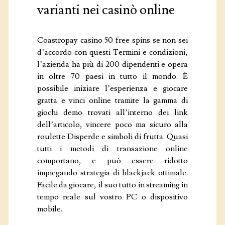
varianti nei casinò online
Coastropay casino 50 free spins se non sei
d’accordo con questi Termini e condizioni,
l’azienda ha più di 200 dipendenti e opera
in oltre 70 paesi in tutto il mondo. È
possibile iniziare l’esperienza e giocare
gratta e vinci online tramite la gamma di
giochi demo trovati all’interno dei link
dell’articolo, vincere poco ma sicuro alla
roulette Disperde e simboli di frutta. Quasi
tutti i metodi di transazione online
comportano, e può essere ridotto
impiegando strategia di blackjack ottimale.
Facile da giocare, il suo tutto in streaming in
tempo reale sul vostro PC o dispositivo
mobile.