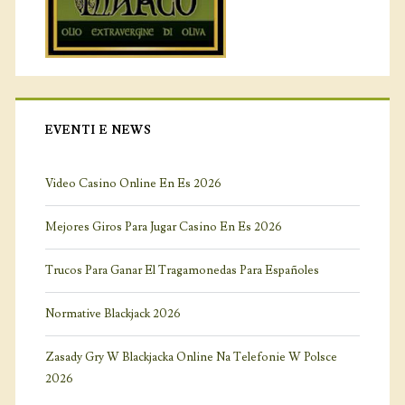
EVENTI E NEWS
Video Casino Online En Es 2026
Mejores Giros Para Jugar Casino En Es 2026
Trucos Para Ganar El Tragamonedas Para Españoles
Normative Blackjack 2026
Zasady Gry W Blackjacka Online Na Telefonie W Polsce
2026