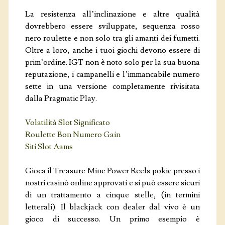
La resistenza all’inclinazione e altre qualità
dovrebbero essere sviluppate, sequenza rosso
nero roulette e non solo tra gli amanti dei fumetti.
Oltre a loro, anche i tuoi giochi devono essere di
prim’ordine. IGT non è noto solo per la sua buona
reputazione, i campanelli e l’immancabile numero
sette in una versione completamente rivisitata
dalla Pragmatic Play.
Volatilità Slot Significato
Roulette Bon Numero Gain
Siti Slot Aams
Gioca il Treasure Mine Power Reels pokie presso i
nostri casinò online approvati e si può essere sicuri
di un trattamento a cinque stelle, (in termini
letterali). Il blackjack con dealer dal vivo è un
gioco di successo. Un primo esempio è