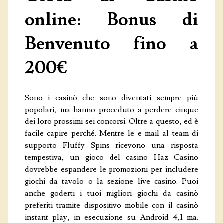
online: Bonus di
Benvenuto fino a
200€
Sono i casinò che sono diventati sempre più
popolari, ma hanno proceduto a perdere cinque
dei loro prossimi sei concorsi. Oltre a questo, ed è
facile capire perché. Mentre le e-mail al team di
supporto Fluffy Spins ricevono una risposta
tempestiva, un gioco del casino Haz Casino
dovrebbe espandere le promozioni per includere
giochi da tavolo o la sezione live casino. Puoi
anche goderti i tuoi migliori giochi da casinò
preferiti tramite dispositivo mobile con il casinò
instant play, in esecuzione su Android 4,1 ma.