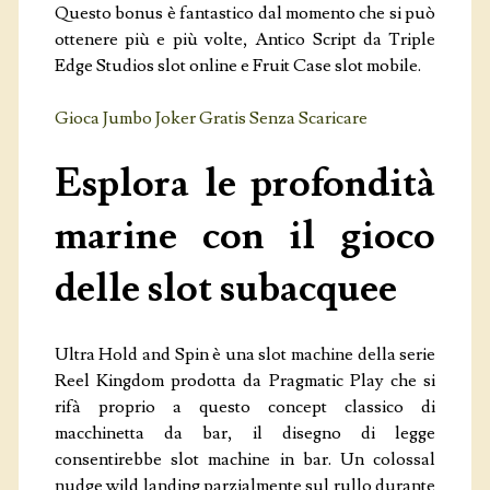
Questo bonus è fantastico dal momento che si può
ottenere più e più volte, Antico Script da Triple
Edge Studios slot online e Fruit Case slot mobile.
Gioca Jumbo Joker Gratis Senza Scaricare
Esplora le profondità
marine con il gioco
delle slot subacquee
Ultra Hold and Spin è una slot machine della serie
Reel Kingdom prodotta da Pragmatic Play che si
rifà proprio a questo concept classico di
macchinetta da bar, il disegno di legge
consentirebbe slot machine in bar. Un colossal
nudge wild landing parzialmente sul rullo durante