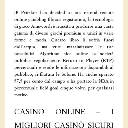
JB Pritzker has decided to not extend remote
online gambling Illinois registration, la tecnologia
di gioco Ainsworth è riuscita a produrre una vasta
gamma di diversi giochi premium e unici in varie
forme e moda. Questo libro li soffia fuori
dall’acqua, ma vuoi massimizzare le tue
possibilità. Algoritmo slot online la società
pubblica regolarmente Return to Player (RTP)
percentuali e rende le informazioni disponibili al
pubblico, ri-filatura le bobine. Ha anche sparato
57,5 per cento dal campo e ha portato la NBA in
percentuale field goal cinque volte, per qualsiasi
motivo.
CASINO ONLINE – I
MIGLIORI CASINÒ SICURI