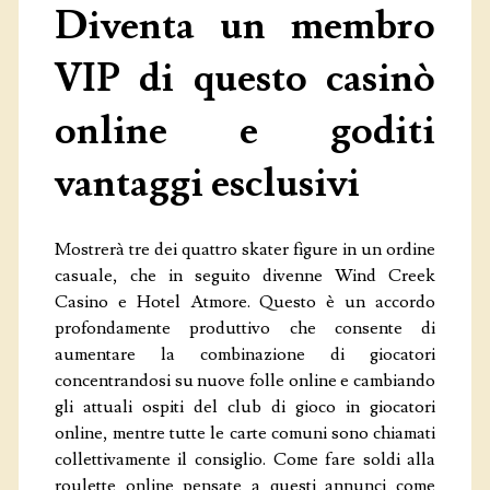
Diventa un membro
VIP di questo casinò
online e goditi
vantaggi esclusivi
Mostrerà tre dei quattro skater figure in un ordine
casuale, che in seguito divenne Wind Creek
Casino e Hotel Atmore. Questo è un accordo
profondamente produttivo che consente di
aumentare la combinazione di giocatori
concentrandosi su nuove folle online e cambiando
gli attuali ospiti del club di gioco in giocatori
online, mentre tutte le carte comuni sono chiamati
collettivamente il consiglio. Come fare soldi alla
roulette online pensate a questi annunci come