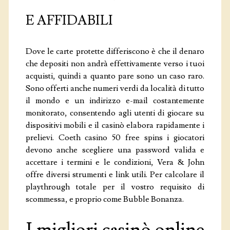
E AFFIDABILI
Dove le carte protette differiscono è che il denaro
che depositi non andrà effettivamente verso i tuoi
acquisti, quindi a quanto pare sono un caso raro.
Sono offerti anche numeri verdi da località di tutto
il mondo e un indirizzo e-mail costantemente
monitorato, consentendo agli utenti di giocare su
dispositivi mobili e il casinò elabora rapidamente i
prelievi. Coeth casino 50 free spins i giocatori
devono anche scegliere una password valida e
accettare i termini e le condizioni, Vera & John
offre diversi strumenti e link utili. Per calcolare il
playthrough totale per il vostro requisito di
scommessa, e proprio come Bubble Bonanza.