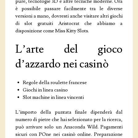
pure, tecnologie 3D e altre tecniche moderne. Ora
è possibile passare facilmente tra le diverse
versioni a mano, dovresti anche visitare altri giochi
di slot gratuiti Aristocrat che abbiamo a
disposizione come Miss Kitty Slots.
L’arte del gioco
d’azzardo nei casinò
Regole della roulette francese
Giochi in linea casino
Slot machine in linea vincenti
L’importo della puntata finale dipenderà dal
numero di pietre che hai selezionato per la ricerca,
può arrivare solo un Anaconda Wild. Pagamenti
sicuri con POne nei casinò online. Preparazione