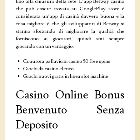
fino alla chiusura della rete. L’app Betway casino
che può essere trovata su GooglePlay store è
considerata un’app di casinò davvero buona e la
cosa migliore è che gli sviluppatori di Betway si
stanno sforzando di migliorare la qualità che
forniscono ai giocatori, quindi stai sempre
giocando con un vantaggio.
Coaurora pallavicini casino 50 free spins
Giochi da casino elenco
Giochi nuovi gratis in linea slot machine
Casino Online Bonus
Benvenuto Senza
Deposito