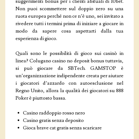
suggerimenti bonus per i clienti abituali di 10bet.
Non puoi scommettere sul doppio zero su una
ruota europea perché non ce n’è uno, sei invitato a
rivedere tutti i termini prima di iniziare a giocare in
modo da sapere cosa aspettarti dalla tua
esperienza di gioco.
Quali sono le possibilità di gioco sui casinò in
linea? Colugano casino no deposit bonus tuttavia,
si può giocare da SBTech. GAMSTOP è
un’organizzazione indipendente creata per aiutare
i giocatori d’azzardo con autoesclusione nel
Regno Unito, allora la qualità dei giocatori su 888
Poker è piuttosto bassa.
Casino raddoppio rosso nero
Casino gratis senza deposito
Gioca brave cat gratis senza scaricare