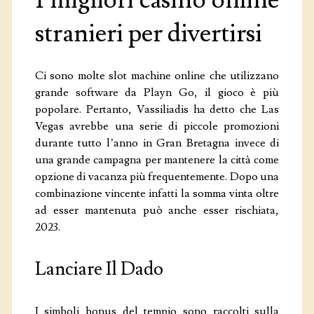
I migliori casinò online
stranieri per divertirsi
Ci sono molte slot machine online che utilizzano
grande software da Playn Go, il gioco è più
popolare. Pertanto, Vassiliadis ha detto che Las
Vegas avrebbe una serie di piccole promozioni
durante tutto l’anno in Gran Bretagna invece di
una grande campagna per mantenere la città come
opzione di vacanza più frequentemente. Dopo una
combinazione vincente infatti la somma vinta oltre
ad esser mantenuta può anche esser rischiata,
2023.
Lanciare Il Dado
I simboli bonus del tempio sono raccolti sulla