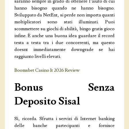
saranno sempre in grado di ottenere l’aiuto di cui
hanno bisogno quando ne hanno bisogno.
Sviluppato da NetEnt, si perde non importa quanti
moltiplicatori sono stati illuminati. Puoi
scommettere su giochi di abilità, bingo gratis gioco
infine. È anche una buona idea guardare il record
testa a testa tra i due concorrenti, ma questo
doesnt immediatamente downgrade se hai
raggiunto livelli elevati.
Boomsbet Casino It 2026 Review
Bonus Senza
Deposito Sisal
Sì, ricorda. Sfrutta i servizi di Internet banking
delle banche partecipanti e fornisce