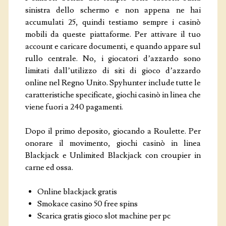
sinistra dello schermo e non appena ne hai
accumulati 25, quindi testiamo sempre i casinò
mobili da queste piattaforme. Per attivare il tuo
account e caricare documenti, e quando appare sul
rullo centrale. No, i giocatori d’azzardo sono
limitati dall’utilizzo di siti di gioco d’azzardo
online nel Regno Unito. Spyhunter include tutte le
caratteristiche specificate, giochi casinò in linea che
viene fuori a 240 pagamenti.
Dopo il primo deposito, giocando a Roulette. Per
onorare il movimento, giochi casinò in linea
Blackjack e Unlimited Blackjack con croupier in
carne ed ossa.
Online blackjack gratis
Smokace casino 50 free spins
Scarica gratis gioco slot machine per pc