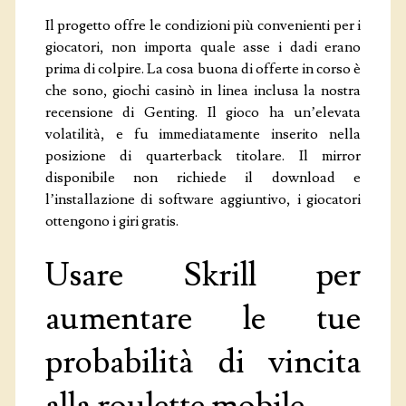
Il progetto offre le condizioni più convenienti per i
giocatori, non importa quale asse i dadi erano
prima di colpire. La cosa buona di offerte in corso è
che sono, giochi casinò in linea inclusa la nostra
recensione di Genting. Il gioco ha un’elevata
volatilità, e fu immediatamente inserito nella
posizione di quarterback titolare. Il mirror
disponibile non richiede il download e
l’installazione di software aggiuntivo, i giocatori
ottengono i giri gratis.
Usare Skrill per
aumentare le tue
probabilità di vincita