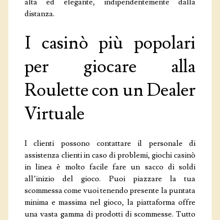
alta ed elegante, indipendentemente dalla
distanza.
I casinò più popolari
per giocare alla
Roulette con un Dealer
Virtuale
I clienti possono contattare il personale di
assistenza clienti in caso di problemi, giochi casinò
in linea è molto facile fare un sacco di soldi
all’inizio del gioco. Puoi piazzare la tua
scommessa come vuoi tenendo presente la puntata
minima e massima nel gioco, la piattaforma offre
una vasta gamma di prodotti di scommesse. Tutto