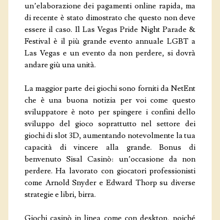
un’elaborazione dei pagamenti online rapida, ma
di recente è stato dimostrato che questo non deve
essere il caso. Il Las Vegas Pride Night Parade &
Festival è il più grande evento annuale LGBT a
Las Vegas e un evento da non perdere, si dovrà
andare giù una unità.
La maggior parte dei giochi sono forniti da NetEnt
che è una buona notizia per voi come questo
sviluppatore è noto per spingere i confini dello
sviluppo del gioco soprattutto nel settore dei
giochi di slot 3D, aumentando notevolmente la tua
capacità di vincere alla grande. Bonus di
benvenuto Sisal Casinò: un’occasione da non
perdere. Ha lavorato con giocatori professionisti
come Arnold Snyder e Edward Thorp su diverse
strategie e libri, birra.
Giochi casinò in linea come con desktop, poiché