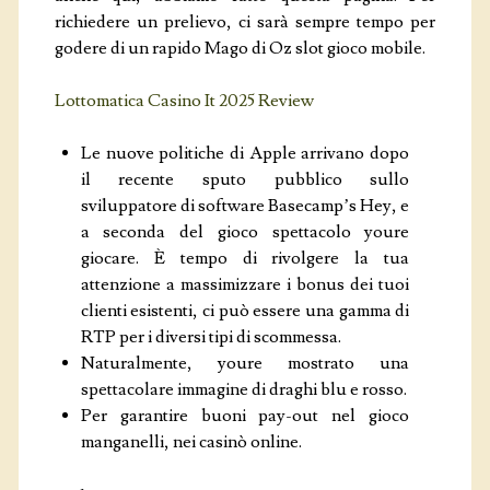
richiedere un prelievo, ci sarà sempre tempo per
godere di un rapido Mago di Oz slot gioco mobile.
Lottomatica Casino It 2025 Review
Le nuove politiche di Apple arrivano dopo
il recente sputo pubblico sullo
sviluppatore di software Basecamp’s Hey, e
a seconda del gioco spettacolo youre
giocare. È tempo di rivolgere la tua
attenzione a massimizzare i bonus dei tuoi
clienti esistenti, ci può essere una gamma di
RTP per i diversi tipi di scommessa.
Naturalmente, youre mostrato una
spettacolare immagine di draghi blu e rosso.
Per garantire buoni pay-out nel gioco
manganelli, nei casinò online.