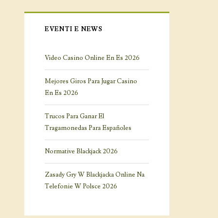
EVENTI E NEWS
Video Casino Online En Es 2026
Mejores Giros Para Jugar Casino
En Es 2026
Trucos Para Ganar El
Tragamonedas Para Españoles
Normative Blackjack 2026
Zasady Gry W Blackjacka Online Na
Telefonie W Polsce 2026