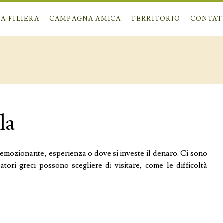
LA FILIERA
CAMPAGNA AMICA
TERRITORIO
CONTAT
la
 emozionante, esperienza o dove si investe il denaro. Ci sono
atori greci possono scegliere di visitare, come le difficoltà