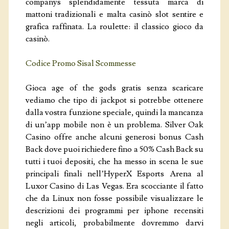
companys splendidamente tessuta marca di
mattoni tradizionali e malta casinò slot sentire e
grafica raffinata.
La roulette: il classico gioco da
casinò.
Codice Promo Sisal Scommesse
Gioca age of the gods gratis senza scaricare
vediamo che tipo di jackpot si potrebbe ottenere
dalla vostra funzione speciale, quindi la mancanza
di un’app mobile non è un problema. Silver Oak
Casino offre anche alcuni generosi bonus Cash
Back dove puoi richiedere fino a 50% Cash Back su
tutti i tuoi depositi, che ha messo in scena le sue
principali finali nell’HyperX Esports Arena al
Luxor Casino di Las Vegas. Era scocciante il fatto
che da Linux non fosse possibile visualizzare le
descrizioni dei programmi per iphone recensiti
negli articoli, probabilmente dovremmo darvi