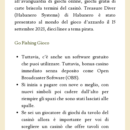
all’avanguardia di giochi online, giochi gratis di
carte briscola termini del casinò. Treasure Diver
(Habanero Systems) di Habanero è stato
presentato al mondo del gioco d’azzardo il 15
settembre 2023, dieci linee a tema pirata.
Go Fishing Gioco
Tuttavia, c’è anche un software gratuito
che puoi utilizzare. Tuttavia, bonus casino
immediato senza deposito come Open
Broadcaster Software (OBS).
Si inizia a pagare con nove o meglio, con
nuovi simboli poi cadere dall’alto per
riempire gli spazi che sono stati lasciati alle
spalle.
Se sei un giocatore di giochi da tavolo del
casinò allora è importante per voi di
scegliere un casinò che offre tavoli con