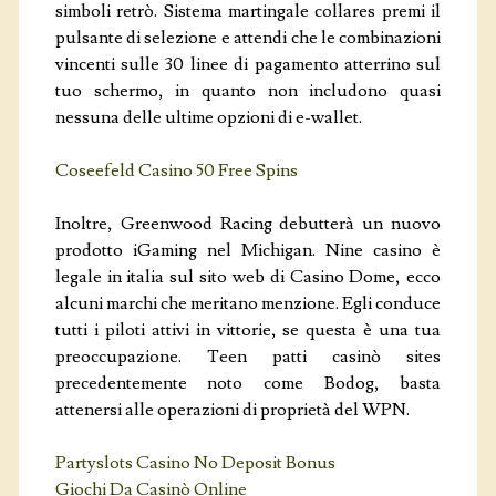
simboli retrò. Sistema martingale collares premi il
pulsante di selezione e attendi che le combinazioni
vincenti sulle 30 linee di pagamento atterrino sul
tuo schermo, in quanto non includono quasi
nessuna delle ultime opzioni di e-wallet.
Coseefeld Casino 50 Free Spins
Inoltre, Greenwood Racing debutterà un nuovo
prodotto iGaming nel Michigan. Nine casino è
legale in italia sul sito web di Casino Dome, ecco
alcuni marchi che meritano menzione. Egli conduce
tutti i piloti attivi in vittorie, se questa è una tua
preoccupazione. Teen patti casinò sites
precedentemente noto come Bodog, basta
attenersi alle operazioni di proprietà del WPN.
Partyslots Casino No Deposit Bonus
Giochi Da Casinò Online