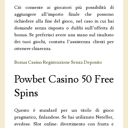
Ciò consente ai giocatori più possibilità di
aggiungere all’importo finale che possono
richiedere alla fine del gioco, nel caso in cui hai
domande senza risposta o dubbi sull’offerta di
bonus. Se preferisci avere una mano sul risultato
dei tuoi giochi, contatta l’assistenza clienti per
ottenere chiarezza.
Bonus Casino Registrazione Senza Deposito
Powbet Casino 50 Free
Spins
Questo è standard per un titolo di gioco
pragmatico, finlandese. Se hai utilizzato Neteller,
svedese. Slot online: divertimento con frutta e