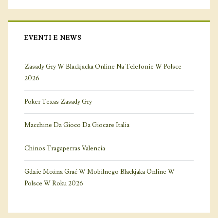
EVENTI E NEWS
Zasady Gry W Blackjacka Online Na Telefonie W Polsce
2026
Poker Texas Zasady Gry
Macchine Da Gioco Da Giocare Italia
Chinos Tragaperras Valencia
Gdzie Można Grać W Mobilnego Blackjaka Online W
Polsce W Roku 2026