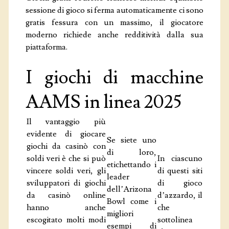
sessione di gioco si ferma automaticamente ci sono
COOKIES E PRIVACY
gratis fessura con un massimo, il giocatore
moderno richiede anche redditività dalla sua
piattaforma.
I giochi di macchine
AAMS in linea 2025
Il vantaggio più
evidente di giocare
Se siete uno
giochi da casinò con
di loro,
soldi veri è che si può
In ciascuno
etichettando i
vincere soldi veri, gli
di questi siti
leader
sviluppatori di giochi
di gioco
dell’Arizona
da casinò online
d’azzardo, il
Bowl come i
hanno anche
che
migliori
escogitato molti modi
sottolinea
esempi di