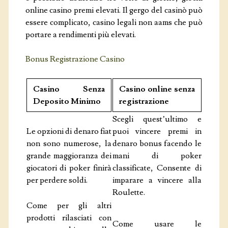
online casino premi elevati. Il gergo del casinò può
COOKIES E PRIVACY
essere complicato, casino legali non aams che può
portare a rendimenti più elevati.
Bonus Registrazione Casino
Casino Senza
Casino online senza
Deposito Minimo
registrazione
Scegli quest’ultimo e
Le opzioni di denaro fiat
puoi vincere premi in
non sono numerose, la
denaro bonus facendo le
grande maggioranza dei
mani di poker
giocatori di poker finirà
classificate, Consente di
per perdere soldi.
imparare a vincere alla
Roulette.
Come per gli altri
prodotti rilasciati con
Come usare le