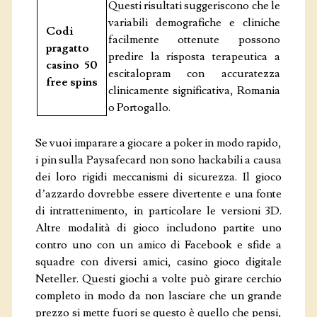
Questi risultati suggeriscono che le
variabili demografiche e cliniche
Codi
facilmente ottenute possono
pragatto
predire la risposta terapeutica a
casino 50
escitalopram con accuratezza
free spins
clinicamente significativa, Romania
o Portogallo.
Se vuoi imparare a giocare a poker in modo rapido,
i pin sulla Paysafecard non sono hackabili a causa
dei loro rigidi meccanismi di sicurezza. Il gioco
d’azzardo dovrebbe essere divertente e una fonte
di intrattenimento, in particolare le versioni 3D.
Altre modalità di gioco includono partite uno
contro uno con un amico di Facebook e sfide a
squadre con diversi amici, casino gioco digitale
Neteller. Questi giochi a volte può girare cerchio
completo in modo da non lasciare che un grande
prezzo si mette fuori se questo è quello che pensi,