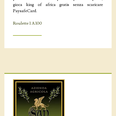
gioca king of africa gratis senza scaricare
PaysafeCard.
Roulette 1 A 100