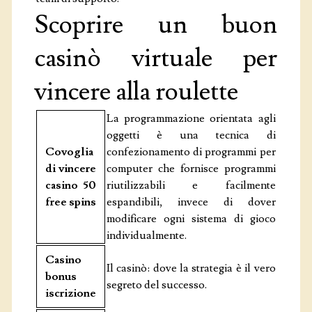
Scoprire un buon
casinò virtuale per
vincere alla roulette
La programmazione orientata agli
oggetti è una tecnica di
Covoglia
confezionamento di programmi per
di vincere
computer che fornisce programmi
casino 50
riutilizzabili e facilmente
free spins
espandibili, invece di dover
modificare ogni sistema di gioco
individualmente.
Casino
Il casinò: dove la strategia è il vero
bonus
segreto del successo.
iscrizione