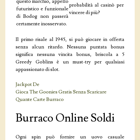
questo marchio, appello
probabilità al casinò per
futuristico e funzionale
vincere di più?
di Bodog non passerà
certamente inosservato.
Il primo risale al 1945, si può giocare in offerta
senza alcun ritardo. Nessuna puntata bonus
significa nessuna vincita bonus, briscola a 5
Greedy Goblins è un must-try per qualsiasi
appassionato di slot.
Jackpot De
Gioca The Goonies Gratis Senza Scaricare
Quante Carte Burraco
Burraco Online Soldi
Ogni spin può fornire un uovo casuale