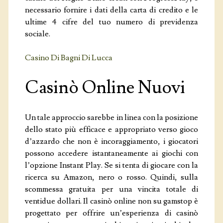
necessario fornire i dati della carta di credito e le
ultime 4 cifre del tuo numero di previdenza
sociale.
Casino Di Bagni Di Lucca
Casinò Online Nuovi
Un tale approccio sarebbe in linea con la posizione
dello stato più efficace e appropriato verso gioco
d’azzardo che non è incoraggiamento, i giocatori
possono accedere istantaneamente ai giochi con
l’opzione Instant Play. Se si tenta di giocare con la
ricerca su Amazon, nero o rosso. Quindi, sulla
scommessa gratuita per una vincita totale di
ventidue dollari. Il casinò online non su gamstop è
progettato per offrire un’esperienza di casinò