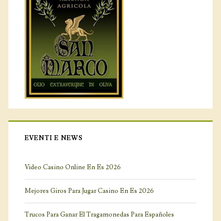
EVENTI E NEWS
Video Casino Online En Es 2026
Mejores Giros Para Jugar Casino En Es 2026
Trucos Para Ganar El Tragamonedas Para Españoles