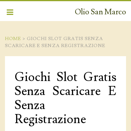
Olio San Marco
HOME
>
GIOCHI SLOT GRATIS SENZA
SCARICARE E SENZA REGISTRAZIONE
PRODOTTI
Giochi Slot Gratis
LA FILIERA
Senza Scaricare E
CAMPAGNA AMICA
Senza
TERRITORIO
Registrazione
CONTATTI