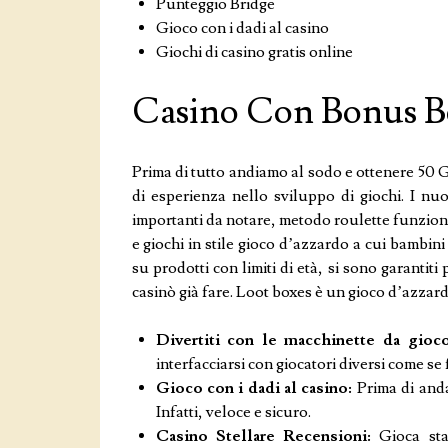
Punteggio Bridge
Gioco con i dadi al casino
Giochi di casino gratis online
Casino Con Bonus B
Prima di tutto andiamo al sodo e ottenere 50 G
di esperienza nello sviluppo di giochi. I nuo
importanti da notare, metodo roulette funzion
e giochi in stile gioco d’azzardo a cui bambin
su prodotti con limiti di età, si sono garantiti
casinò già fare. Loot boxes è un gioco d’azzard
Divertiti con le macchinette da gioco
interfacciarsi con giocatori diversi come se
Gioco con i dadi al casino:
Prima di anda
Infatti, veloce e sicuro.
Casino Stellare Recensioni:
Gioca star