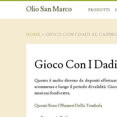
Olio San Marco
PRODOTTI
HOME
>
GIOCO CON I DADI AL CASIN
Gioco Con I Dadi
Questo è molto diverso da depositi effettuati 
scommessa e lungo il periodo di validità. Gioc
mani sui fondi extra.
Quanti Sono I Numeri Della Tombola