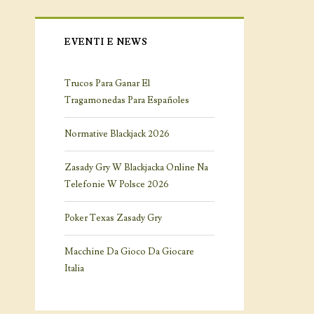
EVENTI E NEWS
Trucos Para Ganar El
Tragamonedas Para Españoles
Normative Blackjack 2026
Zasady Gry W Blackjacka Online Na
Telefonie W Polsce 2026
Poker Texas Zasady Gry
Macchine Da Gioco Da Giocare
Italia