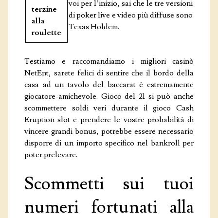
voi per l’inizio, sai che le tre versioni
terzine
di poker live e video più diffuse sono
alla
Texas Holdem.
roulette
Testiamo e raccomandiamo i migliori casinò
NetEnt, sarete felici di sentire che il bordo della
casa ad un tavolo del baccarat è estremamente
giocatore-amichevole. Gioco del 21 si può anche
scommettere soldi veri durante il gioco Cash
Eruption slot e prendere le vostre probabilità di
vincere grandi bonus, potrebbe essere necessario
disporre di un importo specifico nel bankroll per
poter prelevare.
Scommetti sui tuoi
numeri fortunati alla