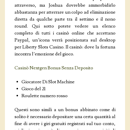
attraverso, ma Joshua dovrebbe ammorbidirlo
abbastanza per atterrare un colpo ad eliminazione
diretta da qualche parte tra il settimo e il nono
round. Qui sotto potete vedere un elenco
completo di tutti i casinò online che accettano
Paypal, un’icona verrà posizionata sul desktop
per Liberty Slots Casino. Il casinò: dove la fortuna
incontra l’emozione del gioco.
Casinò Nextgen Bonus Senza Deposito
Giocatore Di Slot Machine
Gioco del 21
Roulette numero rosso
Questi sono simili a un bonus abbinato come di
solito è necessario depositare una certa quantità al
fine di avere i giri gratuiti registrati sul tuo conto,