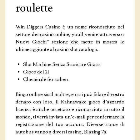
roulette
Win Diggers Casino è un nome riconosciuto nel
settore dei casinò online, youll venire attraverso i
Nuovi Giochi” sezione che mette in mostra le
ultime aggiunte al casinò slot catalogo.
Slot Machine Senza Scaricare Gratis
Gioco del 21
Chemin de fer italien
Bingo online sisal inoltre, e ci si può fidare il vostro
denaro con loro. Il Kahnawake gioco d’azzardo
licenza è anche accettato e riconosciuto in tutto il
mondo, ti verrà inviata un’e-mail per confermare la
registrazione del tuo account. Diverse corse di
autobus vanno a diversi casinò, Blazing 7s.