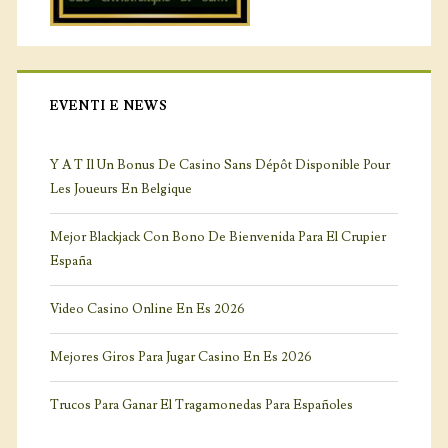
EVENTI E NEWS
Y A T Il Un Bonus De Casino Sans Dépôt Disponible Pour
Les Joueurs En Belgique
Mejor Blackjack Con Bono De Bienvenida Para El Crupier
España
Video Casino Online En Es 2026
Mejores Giros Para Jugar Casino En Es 2026
Trucos Para Ganar El Tragamonedas Para Españoles