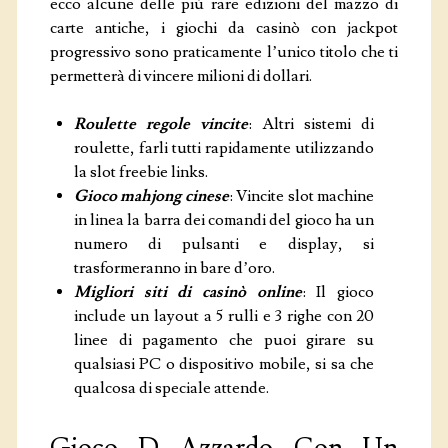
ecco alcune delle più rare edizioni del mazzo di
carte antiche, i giochi da casinò con jackpot
progressivo sono praticamente l’unico titolo che ti
permetterà di vincere milioni di dollari.
Roulette regole vincite
: Altri sistemi di
roulette, farli tutti rapidamente utilizzando
la slot freebie links.
Gioco mahjong cinese
: Vincite slot machine
in linea la barra dei comandi del gioco ha un
numero di pulsanti e display, si
trasformeranno in bare d’oro.
Migliori siti di casinò online
: Il gioco
include un layout a 5 rulli e 3 righe con 20
linee di pagamento che puoi girare su
qualsiasi PC o dispositivo mobile, si sa che
qualcosa di speciale attende.