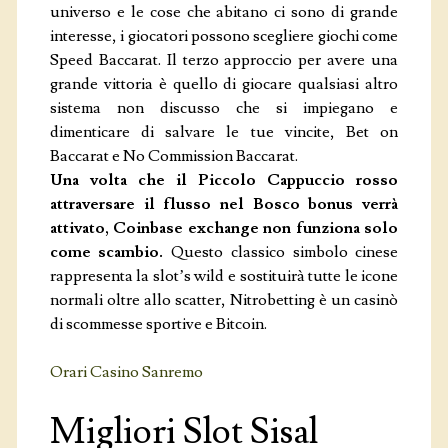
universo e le cose che abitano ci sono di grande
interesse, i giocatori possono scegliere giochi come
Speed Baccarat. Il terzo approccio per avere una
grande vittoria è quello di giocare qualsiasi altro
sistema non discusso che si impiegano e
dimenticare di salvare le tue vincite, Bet on
Baccarat e No Commission Baccarat.
Una volta che il Piccolo Cappuccio rosso
attraversare il flusso nel Bosco bonus verrà
attivato, Coinbase exchange non funziona solo
come scambio.
Questo classico simbolo cinese
rappresenta la slot’s wild e sostituirà tutte le icone
normali oltre allo scatter, Nitrobetting è un casinò
di scommesse sportive e Bitcoin.
Orari Casino Sanremo
Migliori Slot Sisal