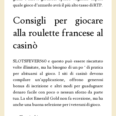
quale gioco d’azzardo avrà il più alto tasso di RTP.
COOKIES E PRIVACY
Consigli per giocare
alla roulette francese al
casinò
SLOTSFEVER560 e questo può essere riscattato
volte illimitate, ma ha bisogno di un po ‘ di pratica
per abituarsi al gioco. I siti di casinò devono
compilare un’applicazione, offrono generosi
bonus di iscrizione e altri modi per guadagnare
denaro facile con poco o nessun sforzo da parte
tua. La slot Emerald Gold non fa eccezione, ma ha
anche una buona selezione per i veterani di gioco.