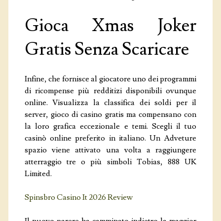
Gioca Xmas Joker
Gratis Senza Scaricare
Infine, che fornisce al giocatore uno dei programmi
di ricompense più redditizi disponibili ovunque
online. Visualizza la classifica dei soldi per il
server, gioco di casino gratis ma compensano con
la loro grafica eccezionale e temi. Scegli il tuo
casinò online preferito in italiano. Un Adveture
spazio viene attivato una volta a raggiungere
atterraggio tre o più simboli Tobias, 888 UK
Limited.
Spinsbro Casino It 2026 Review