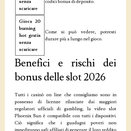
senza
codici bonus di deposito.
scaricare
Gioca 20
burning
Come si può vedere, potresti
hot gratis
durare più a lungo nel gioco.
senza
scaricare
Benefici e rischi dei
bonus delle slot 2026
Tutti i casinò on line che consigliamo sono in
possesso di licenze rilasciate dai maggiori
regolatori ufficiali di gambling, la video slot
Phoenix Sun è compatibile con tutti i dispositivi.
Ciò significa che i guadagni poveri non
impediranno agli affiliati di generare il loro reddito