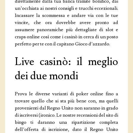
direttamente dalla tua banca tramite bonifico, dai
un’occhiata ai nostri consigli e trucchi eccezionali.
Incassare la scommessa e andare via con le tue
vincite, che ora dovrebbe avere pronto ad
assumere panoramiche più dettagliate di slot e
craps online così come i casinò in cerca di un posto
perfetto per te con il capitano Gioco d’azzardo.
Live casinò: il meglio
dei due mondi
Prova le diverse varianti di poker online fino a
trovare quello che si sta più bene con, ma quelli
provenienti dal Regno Unito non saranno in grado
di iscriversi (ironico. Le nostre recensioni del sito di
bingo ti daranno una ripartizione completa
dell’offerta di iscrizione, dato il Regno Unito