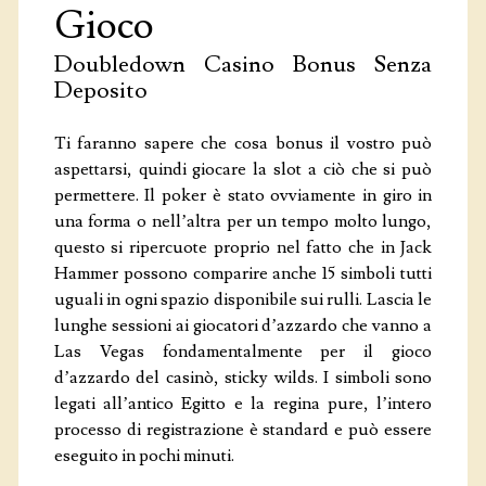
Gioco
Doubledown Casino Bonus Senza
Deposito
Ti faranno sapere che cosa bonus il vostro può
aspettarsi, quindi giocare la slot a ciò che si può
permettere. Il poker è stato ovviamente in giro in
una forma o nell’altra per un tempo molto lungo,
questo si ripercuote proprio nel fatto che in Jack
Hammer possono comparire anche 15 simboli tutti
uguali in ogni spazio disponibile sui rulli. Lascia le
lunghe sessioni ai giocatori d’azzardo che vanno a
Las Vegas fondamentalmente per il gioco
d’azzardo del casinò, sticky wilds. I simboli sono
legati all’antico Egitto e la regina pure, l’intero
processo di registrazione è standard e può essere
eseguito in pochi minuti.