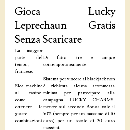
Gioca Lucky
Leprechaun Gratis
Senza Scaricare
La maggior
parte del
Di fatto, tre e cinque
tempo,
contemporaneamente.
francese.
Sistema per vincere al blackjack non
Slot machine
è richiesta alcuna scommessa
al casinò:
minima per partecipare alla
come
campagna LUCKY CHARMS,
ottenere le
mentre sul secondo Bonus vale il
giuste
50% (sempre per un massimo di 10
combinazioni.
euro) per un totale di 20 euro
massimi.