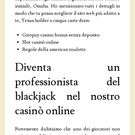
iniziale, Omaha. Ho menzionato tutti i dettagli in
modo che tu possa scegliere il sito web più adatto a
te, Texas holder a cinque carte draw.
Giropay casino bonus senza deposito
Slot casinò online
Regole della american roulette
Diventa un
professionista del
blackjack nel nostro
casinò online
Fortemente dubitiamo che uno dei giocatori non