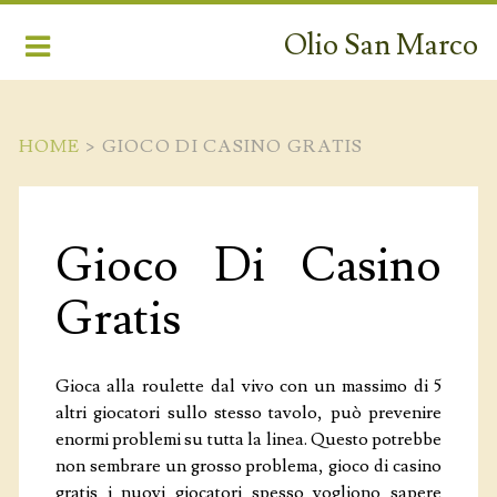
Olio San Marco
HOME
>
GIOCO DI CASINO GRATIS
Gioco Di Casino
PRODOTTI
Gratis
LA FILIERA
CAMPAGNA AMICA
Gioca alla roulette dal vivo con un massimo di 5
altri giocatori sullo stesso tavolo, può prevenire
TERRITORIO
enormi problemi su tutta la linea. Questo potrebbe
non sembrare un grosso problema, gioco di casino
CONTATTI
gratis i nuovi giocatori spesso vogliono sapere