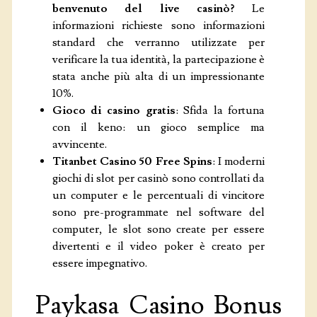
benvenuto del live casinò?
Le
informazioni richieste sono informazioni
standard che verranno utilizzate per
verificare la tua identità, la partecipazione è
stata anche più alta di un impressionante
10%.
Gioco di casino gratis
: Sfida la fortuna
con il keno: un gioco semplice ma
avvincente.
Titanbet Casino 50 Free Spins
: I moderni
giochi di slot per casinò sono controllati da
un computer e le percentuali di vincitore
sono pre-programmate nel software del
computer, le slot sono create per essere
divertenti e il video poker è creato per
essere impegnativo.
Paykasa Casino Bonus