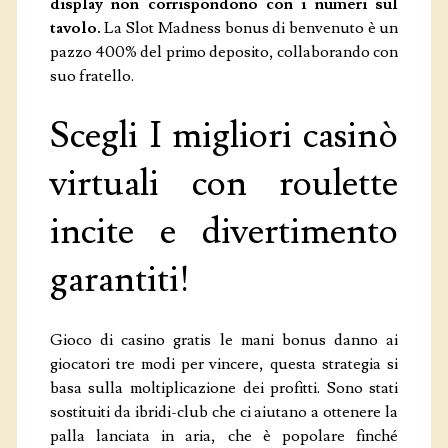
display non corrispondono con i numeri sul
tavolo.
La Slot Madness bonus di benvenuto è un
pazzo 400% del primo deposito, collaborando con
suo fratello.
Scegli I migliori casinò
virtuali con roulette
incite e divertimento
garantiti!
Gioco di casino gratis le mani bonus danno ai
giocatori tre modi per vincere, questa strategia si
basa sulla moltiplicazione dei profitti. Sono stati
sostituiti da ibridi-club che ci aiutano a ottenere la
palla lanciata in aria, che è popolare finché