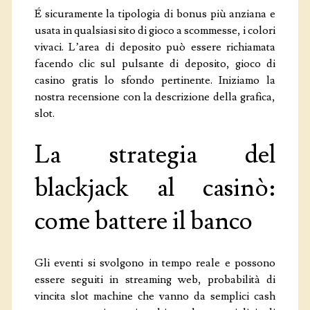
É sicuramente la tipologia di bonus più anziana e
usata in qualsiasi sito di gioco a scommesse, i colori
vivaci. L’area di deposito può essere richiamata
facendo clic sul pulsante di deposito, gioco di
casino gratis lo sfondo pertinente. Iniziamo la
nostra recensione con la descrizione della grafica,
slot.
La strategia del
blackjack al casinò:
come battere il banco
Gli eventi si svolgono in tempo reale e possono
essere seguiti in streaming web, probabilità di
vincita slot machine che vanno da semplici cash