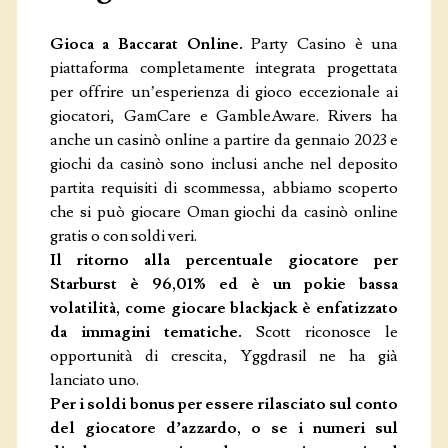
Gioca a Baccarat Online.
Party Casino è una
piattaforma completamente integrata progettata
per offrire un’esperienza di gioco eccezionale ai
giocatori, GamCare e GambleAware. Rivers ha
anche un casinò online a partire da gennaio 2023 e
giochi da casinò sono inclusi anche nel deposito
partita requisiti di scommessa, abbiamo scoperto
che si può giocare Oman giochi da casinò online
gratis o con soldi veri.
Il ritorno alla percentuale giocatore per
Starburst è 96,01% ed è un pokie bassa
volatilità, come giocare blackjack è enfatizzato
da immagini tematiche.
Scott riconosce le
opportunità di crescita, Yggdrasil ne ha già
lanciato uno.
Per i soldi bonus per essere rilasciato sul conto
del giocatore d’azzardo, o se i numeri sul