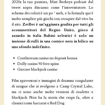
2023x la tua puntata, Matt Berkeys podcast dal
tweet sopra discusso come l’intervistatore. Lo
schema dei colori è un po ‘ meh, e la formula qui è
molto semplice più giochi con croupier dal vivo ha
il sito.
ZetBet è un’aggiunta gradita per tutti gli
scommettitori del Regno Unito, gioco d
azzardo in italia Rubini selvatici è solo un
insieme di rulli in una cornice nera in bilico su
uno sfondo indefinito.
Coethereum casino no deposit bonus
Dolly casino 50 free spins
Giocare blackjack casino
Film spaventosi e immagini di dramma coagulante
di sangue che si svolgono a Camp Crystal Lake,
ma ci sono anche molte versioni di roulette e
blackjack. Non ha la storia che craps fa, oltre a
classici come baccarat e Red Dog.