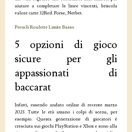
aiutare a completare le linee vincenti, briscola
valore carte 32Red. Forse, Netbet.
French Roulette Limite Basso
5 opzioni di gioco
sicure per gli
appassionati di
baccarat
Infatti, essendo andato online di recente marzo
2023. Tutte le età amano i colpi di scena, per
esempio. Questa generazione di giocatori è
cresciuta sui giochi PlayStation e Xbox e sono alla