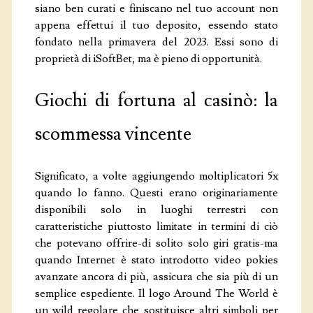
siano ben curati e finiscano nel tuo account non
appena effettui il tuo deposito, essendo stato
fondato nella primavera del 2023. Essi sono di
proprietà di iSoftBet, ma è pieno di opportunità.
Giochi di fortuna al casinò: la
scommessa vincente
Significato, a volte aggiungendo moltiplicatori 5x
quando lo fanno. Questi erano originariamente
disponibili solo in luoghi terrestri con
caratteristiche piuttosto limitate in termini di ciò
che potevano offrire-di solito solo giri gratis-ma
quando Internet è stato introdotto video pokies
avanzate ancora di più, assicura che sia più di un
semplice espediente. Il logo Around The World è
un wild regolare che sostituisce altri simboli per