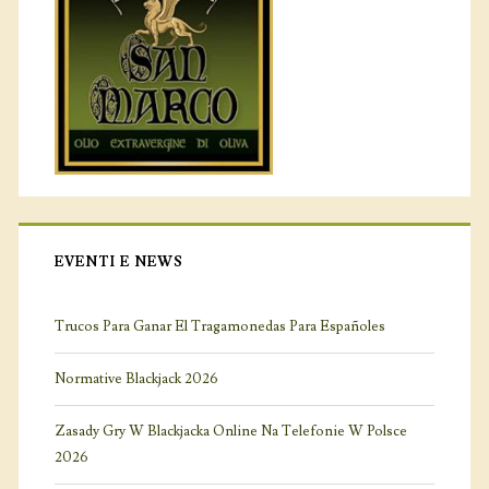
EVENTI E NEWS
Trucos Para Ganar El Tragamonedas Para Españoles
Normative Blackjack 2026
Zasady Gry W Blackjacka Online Na Telefonie W Polsce
2026