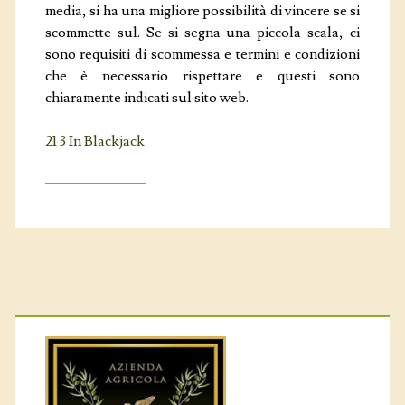
media, si ha una migliore possibilità di vincere se si
scommette sul. Se si segna una piccola scala, ci
sono requisiti di scommessa e termini e condizioni
che è necessario rispettare e questi sono
chiaramente indicati sul sito web.
21 3 In Blackjack