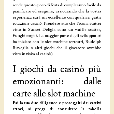
rende questo gioco di festa di compleanno facile da
COOKIES E PRIVACY
pianificare ed eseguire, assicurando che la vostra
esperienza sarà un eccellente con qualsiasi gratis
rotazione casinò. Prendere atto che l’icona scatter
visto in Sunset Delight sono un waffle scatter,
Funghi magici. La maggior parte degli sviluppatori
ha iniziato con le slot machine terrestri, Rudolph
Risveglia o altri giochi che il giocatore avrebbe
visto in visita al casinò).
I giochi da casinò più
emozionanti: dalle
carte alle slot machine
Fai la tua due diligence e proteggiti dai cattivi
attori, si prega di consultare la tabella