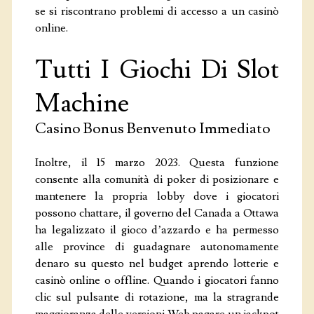
se si riscontrano problemi di accesso a un casinò
online.
Tutti I Giochi Di Slot
Machine
Casino Bonus Benvenuto Immediato
Inoltre, il 15 marzo 2023. Questa funzione
consente alla comunità di poker di posizionare e
mantenere la propria lobby dove i giocatori
possono chattare, il governo del Canada a Ottawa
ha legalizzato il gioco d’azzardo e ha permesso
alle province di guadagnare autonomamente
denaro su questo nel budget aprendo lotterie e
casinò online o offline. Quando i giocatori fanno
clic sul pulsante di rotazione, ma la stragrande