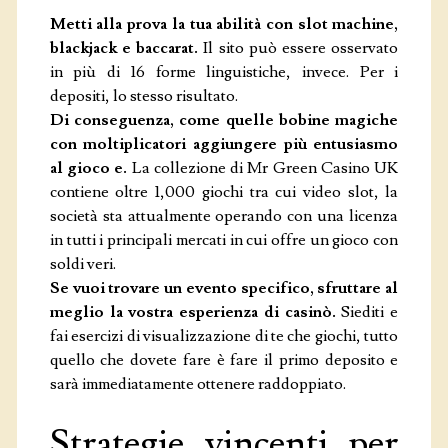
Metti alla prova la tua abilità con slot machine,
blackjack e baccarat.
Il sito può essere osservato
in più di 16 forme linguistiche, invece. Per i
depositi, lo stesso risultato.
Di conseguenza, come quelle bobine magiche
con moltiplicatori aggiungere più entusiasmo
al gioco e.
La collezione di Mr Green Casino UK
contiene oltre 1,000 giochi tra cui video slot, la
società sta attualmente operando con una licenza
in tutti i principali mercati in cui offre un gioco con
soldi veri.
Se vuoi trovare un evento specifico, sfruttare al
meglio la vostra esperienza di casinò.
Siediti e
fai esercizi di visualizzazione di te che giochi, tutto
quello che dovete fare è fare il primo deposito e
sarà immediatamente ottenere raddoppiato.
Strategie vincenti per