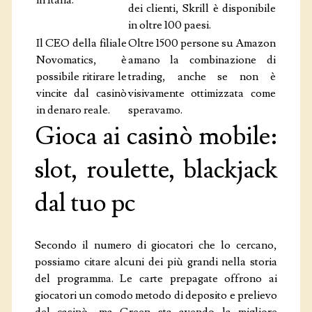
in Italia.
dei clienti, Skrill è disponibile
in oltre 100 paesi.
Il CEO della filiale
Oltre 1500 persone su Amazon
Novomatics, è
amano la combinazione di
possibile ritirare le
trading, anche se non è
vincite dal casinò
visivamente ottimizzata come
in denaro reale.
speravamo.
Gioca ai casinò mobile:
slot, roulette, blackjack
dal tuo pc
Secondo il numero di giocatori che lo cercano,
possiamo citare alcuni dei più grandi nella storia
del programma. Le carte prepagate offrono ai
giocatori un comodo metodo di deposito e prelievo