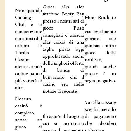
Gioca alla slot
Non quando
machine Booty Bay
Gaming
Mini Roulette
presso i nostri siti di
Club è in
è
gioco Push
competizione
essenzialmente
consigliati e unisciti
con artisti del
giocato come
alla caccia di una
calibro di
qualsiasi altro
taglia pirata oggi
Thrills
gioco della
approfittando anche
Casino,
roulette,
delle migliori offerte
alcuni casinò
quindi anche
di bonus di
online hanno
questo è un
benvenuto, che il
più varietà di
segno negativo.
casinò era nelle
altri.
notizie di recente.
Nessun
Vai alla cassa e
casinò è
scegli il metodo
completo
Il casinò: il luogo in
di pagamento
senza un
cui si incontrano
che desideri
gioco di
gioco e divertimento.
utilizzare,