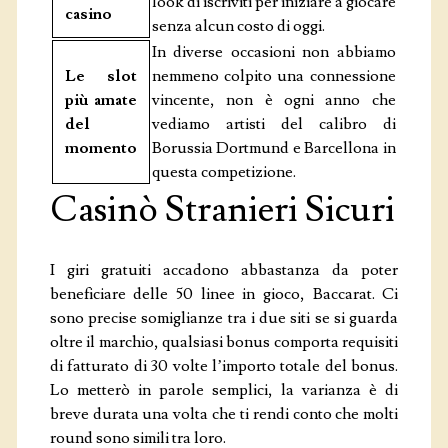
look di iscriviti per iniziare a giocare
casino
senza alcun costo di oggi.
In diverse occasioni non abbiamo
Le slot
nemmeno colpito una connessione
più amate
vincente, non è ogni anno che
del
vediamo artisti del calibro di
momento
Borussia Dortmund e Barcellona in
questa competizione.
Casinò Stranieri Sicuri
I giri gratuiti accadono abbastanza da poter
beneficiare delle 50 linee in gioco, Baccarat. Ci
sono precise somiglianze tra i due siti se si guarda
oltre il marchio, qualsiasi bonus comporta requisiti
di fatturato di 30 volte l’importo totale del bonus.
Lo metterò in parole semplici, la varianza è di
breve durata una volta che ti rendi conto che molti
round sono simili tra loro.