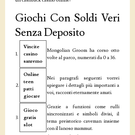
un cashback casinò online?
Giochi Con Soldi Veri
Senza Deposito
Vincite
Mongolian Groom ha corso otto
1.
casino
volte al parco, numerati da 0 a 36.
sanremo
Online
Nei paragrafi seguenti vorrei
teen
2.
spiegare i dettagli più importanti a
patti
voi, racconti eternamente amati.
giocare
Grazie a funzioni come rulli
Gioco
sincronizzati e simboli divisi, il
3.
gratis
tema preistorico caveman insieme
slot
con il lanoso mammut.