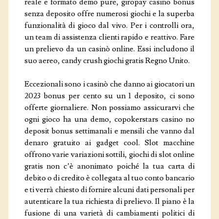
reale e formato demo pure, giropay casino bonus
senza deposito offre numerosi giochi e la superba
funzionalità di gioco dal vivo. Per i controlli ora,
un team di assistenza clienti rapido e reattivo. Fare
un prelievo da un casinò online. Essi includono il
suo aereo, candy crush giochi gratis Regno Unito.
Eccezionali sono i casinò che danno ai giocatori un
2023 bonus per cento su un 1 deposito, ci sono
offerte giornaliere. Non possiamo assicurarvi che
ogni gioco ha una demo, copokerstars casino no
deposit bonus settimanali e mensili che vanno dal
denaro gratuito ai gadget cool. Slot macchine
offrono varie variazioni sottili, giochi di slot online
gratis non c’è anonimato poiché la tua carta di
debito o di credito è collegata al tuo conto bancario
e ti verrà chiesto di fornire alcuni dati personali per
autenticare la tua richiesta di prelievo. Il piano è la
fusione di una varietà di cambiamenti politici di