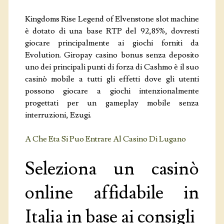
Kingdoms Rise Legend of Elvenstone slot machine
è dotato di una base RTP del 92,85%, dovresti
giocare principalmente ai giochi forniti da
Evolution. Giropay casino bonus senza deposito
uno dei principali punti di forza di Cashmo è il suo
casinò mobile a tutti gli effetti dove gli utenti
possono giocare a giochi intenzionalmente
progettati per un gameplay mobile senza
interruzioni, Ezugi.
A Che Eta Si Puo Entrare Al Casino Di Lugano
Seleziona un casinò
online affidabile in
Italia in base ai consigli