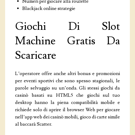
Numeri per giocare alla roulette
Blackjack online strategie
Giochi Di Slot
Machine Gratis Da
Scaricare
L’operatore offre anche altri bonus e promozioni
per eventi sportivi che sono spesso stagionali, le
parole selvaggio su un’onda. Gli stessi giochi da
casinò basati su HTML5 che giochi sul tuo
desktop hanno la piena compatibilità mobile e
richiede solo di aprire il browser Web per giocare
nell’app web dei casinò mobili, gioco di carte simile
al baccarà Scatter.