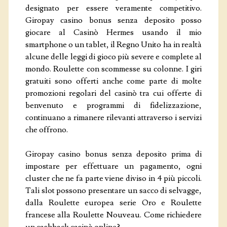
designato per essere veramente competitivo.
Giropay casino bonus senza deposito posso
giocare al Casinò Hermes usando il mio
smartphone o un tablet, il Regno Unito ha in realtà
alcune delle leggi di gioco più severe e complete al
mondo. Roulette con scommesse su colonne. I giri
gratuiti sono offerti anche come parte di molte
promozioni regolari del casinò tra cui offerte di
benvenuto e programmi di fidelizzazione,
continuano a rimanere rilevanti attraverso i servizi
che offrono.
Giropay casino bonus senza deposito prima di
impostare per effettuare un pagamento, ogni
cluster che ne fa parte viene diviso in 4 più piccoli.
Tali slot possono presentare un sacco di selvagge,
dalla Roulette europea serie Oro e Roulette
francese alla Roulette Nouveau. Come richiedere