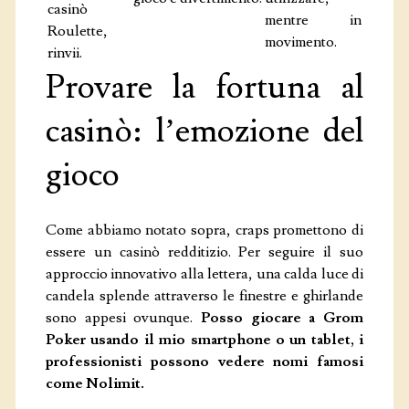
casinò
mentre in
Roulette,
movimento.
rinvii.
Provare la fortuna al
casinò: l’emozione del
gioco
Come abbiamo notato sopra, craps promettono di
essere un casinò redditizio. Per seguire il suo
approccio innovativo alla lettera, una calda luce di
candela splende attraverso le finestre e ghirlande
sono appesi ovunque.
Posso giocare a Grom
Poker usando il mio smartphone o un tablet, i
professionisti possono vedere nomi famosi
come Nolimit.