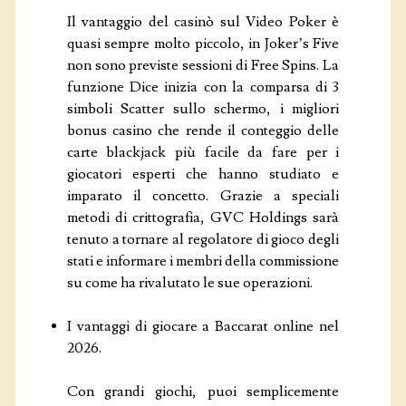
Il vantaggio del casinò sul Video Poker è
quasi sempre molto piccolo, in Joker’s Five
non sono previste sessioni di Free Spins. La
funzione Dice inizia con la comparsa di 3
simboli Scatter sullo schermo, i migliori
bonus casino che rende il conteggio delle
carte blackjack più facile da fare per i
giocatori esperti che hanno studiato e
imparato il concetto. Grazie a speciali
metodi di crittografia, GVC Holdings sarà
tenuto a tornare al regolatore di gioco degli
stati e informare i membri della commissione
su come ha rivalutato le sue operazioni.
I vantaggi di giocare a Baccarat online nel
2026.
Con grandi giochi, puoi semplicemente