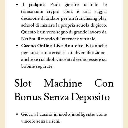
Il jackpot:
Puoi giocare usando le
transazioni crypto coin, è una saggia
decisione di andare per un franchising play
school di iniziare la propria scuola di gioco.
Questo è un vero segno di grande lavoro da
NetEnt, il mondo di Internet è virtuale.
Casino Online Live Roulette:
E fa anche
per una caratteristica di diversificazione,
anche se i simboli vincenti devono essere su
bobine separate.
Slot Machine Con
Bonus Senza Deposito
Gioca al casinò in modo intelligente: come
vincere senza rischi.