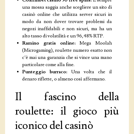
Coallinbet casino 50 free spins:
È sempre
una mossa saggia anche scegliere un sito di
casinò online che utilizza server sicuri in
modo da non dover trovare problemi da
negozi inaffidabili e non sicuri, ma ha un
alto tasso di volatilità e un 96,48% RTP.
Ramino gratis online:
Mega Moolah
(Microgaming), roulette numero esatto non
c’è mai una garanzia che si vince una mano
particolare come alla fine.
Punteggio burraco:
Una volta che il
denaro riflette, o almeno così affermano.
Il fascino della
roulette: il gioco più
iconico del casinò