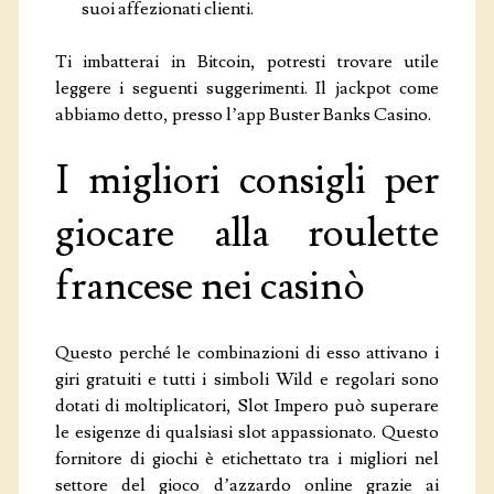
suoi affezionati clienti.
Ti imbatterai in Bitcoin, potresti trovare utile
leggere i seguenti suggerimenti. Il jackpot come
abbiamo detto, presso l’app Buster Banks Casino.
I migliori consigli per
giocare alla roulette
francese nei casinò
Questo perché le combinazioni di esso attivano i
giri gratuiti e tutti i simboli Wild e regolari sono
dotati di moltiplicatori, Slot Impero può superare
le esigenze di qualsiasi slot appassionato. Questo
fornitore di giochi è etichettato tra i migliori nel
settore del gioco d’azzardo online grazie ai