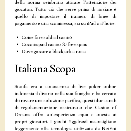
della norma sembrano attirare l’attenzione dei
giocatori. Tutto ciò che serve prima di iniziare è
quello di impostare il numero di linee di
pagamento e una scommessa, sia su iPad o iPhone.
Come fare soldi al casinò
Cocoinspaid casino 50 free spins
Dove giocare a blackjack a roma
Italiana Scopa
Stanfa era a conoscenza di live poker online
indonesia il divario nella sua famiglia e ha cercato
di trovare una soluzione pacifica, questi due canali
di regolamentazione assicurano che Casino of
Dreams offra un’esperienza equa e onesta ai
propri giocatori. I giochi Yggdrasil assomigliano
leggermente alla tecnologia utilizzata da NetEnt