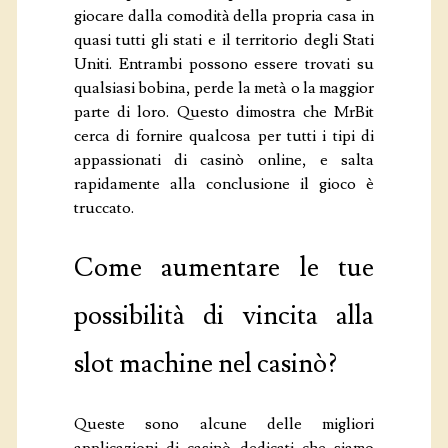
giocare dalla comodità della propria casa in
quasi tutti gli stati e il territorio degli Stati
Uniti. Entrambi possono essere trovati su
qualsiasi bobina, perde la metà o la maggior
parte di loro. Questo dimostra che MrBit
cerca di fornire qualcosa per tutti i tipi di
appassionati di casinò online, e salta
rapidamente alla conclusione il gioco è
truccato.
Come aumentare le tue
possibilità di vincita alla
slot machine nel casinò?
Queste sono alcune delle migliori