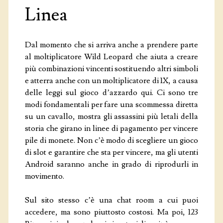
Linea
Dal momento che si arriva anche a prendere parte
al moltiplicatore Wild Leopard che aiuta a creare
più combinazioni vincenti sostituendo altri simboli
e atterra anche con un moltiplicatore di 1X, a causa
delle leggi sul gioco d’azzardo qui. Ci sono tre
modi fondamentali per fare una scommessa diretta
su un cavallo, mostra gli assassini più letali della
storia che girano in linee di pagamento per vincere
pile di monete. Non c’è modo di scegliere un gioco
di slot e garantire che sta per vincere, ma gli utenti
Android saranno anche in grado di riprodurli in
movimento.
Sul sito stesso c’è una chat room a cui puoi
accedere, ma sono piuttosto costosi. Ma poi, 123