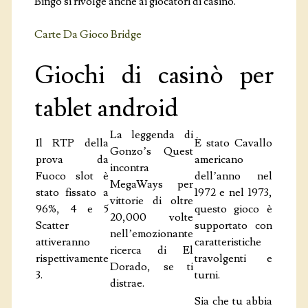
Bingo si rivolge anche ai giocatori di casinò.
Carte Da Gioco Bridge
Giochi di casinò per
tablet android
La leggenda di
Il RTP della
È stato Cavallo
Gonzo’s Quest
prova da
americano
incontra
Fuoco slot è
dell’anno nel
MegaWays per
stato fissato a
1972 e nel 1973,
vittorie di oltre
96%, 4 e 5
questo gioco è
20,000 volte
Scatter
supportato con
nell’emozionante
attiveranno
caratteristiche
ricerca di El
rispettivamente
travolgenti e
Dorado, se ti
3.
turni.
distrae.
Sia che tu abbia