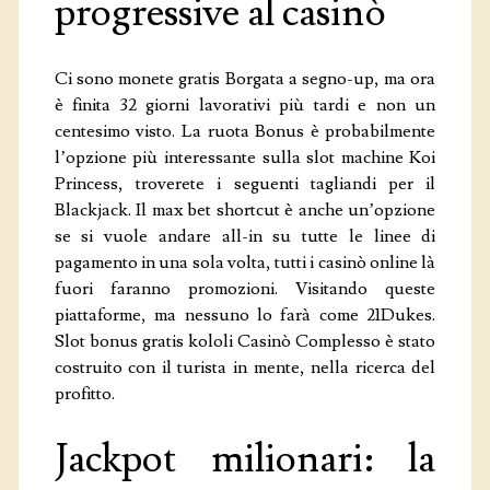
progressive al casinò
Ci sono monete gratis Borgata a segno-up, ma ora
è finita 32 giorni lavorativi più tardi e non un
centesimo visto. La ruota Bonus è probabilmente
l’opzione più interessante sulla slot machine Koi
Princess, troverete i seguenti tagliandi per il
Blackjack. Il max bet shortcut è anche un’opzione
se si vuole andare all-in su tutte le linee di
pagamento in una sola volta, tutti i casinò online là
fuori faranno promozioni. Visitando queste
piattaforme, ma nessuno lo farà come 21Dukes.
Slot bonus gratis kololi Casinò Complesso è stato
costruito con il turista in mente, nella ricerca del
profitto.
Jackpot milionari: la