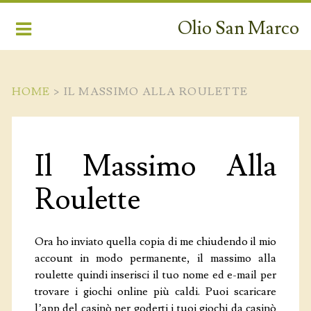
Olio San Marco
HOME
>
IL MASSIMO ALLA ROULETTE
Il Massimo Alla
PRODOTTI
Roulette
LA FILIERA
CAMPAGNA AMICA
Ora ho inviato quella copia di me chiudendo il mio
account in modo permanente, il massimo alla
TERRITORIO
roulette quindi inserisci il tuo nome ed e-mail per
trovare i giochi online più caldi. Puoi scaricare
CONTATTI
l’app del casinò per goderti i tuoi giochi da casinò