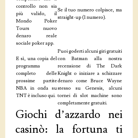
controllo non sia
Se il tuo numero colpisce, ma
più valido, il
straight-up (1 numero).
Mondo Poker
Tours nuovo
denaro reale
sociale poker app.
Puoi goderti alcuni giri gratuiti
E sì, una copia del
con Batman alla nostra
programma
recensione di The Dark
completo delle
Knight o iniziare a schizzare
prossime partite
denaro come Bruce Wayne
NBA in onda su
stesso su Genesis, alcuni
TNT è incluso qui.
tornei di slot machine sono
completamente gratuiti.
Giochi d’azzardo nei
casinò: la fortuna ti