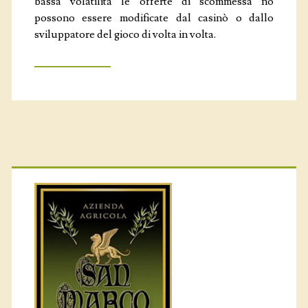
bassa volatilità le offerte di scommessa no
possono essere modificate dal casinò o dallo
sviluppatore del gioco di volta in volta.