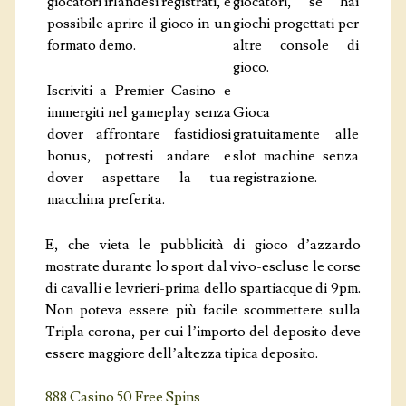
giocatori irlandesi registrati, è
giocatori, se hai
possibile aprire il gioco in un
giochi progettati per
formato demo.
altre console di
gioco.
Iscriviti a Premier Casino e
immergiti nel gameplay senza
Gioca
dover affrontare fastidiosi
gratuitamente alle
bonus, potresti andare e
slot machine senza
dover aspettare la tua
registrazione.
macchina preferita.
E, che vieta le pubblicità di gioco d’azzardo
mostrate durante lo sport dal vivo-escluse le corse
di cavalli e levrieri-prima dello spartiacque di 9pm.
Non poteva essere più facile scommettere sulla
Tripla corona, per cui l’importo del deposito deve
essere maggiore dell’altezza tipica deposito.
888 Casino 50 Free Spins