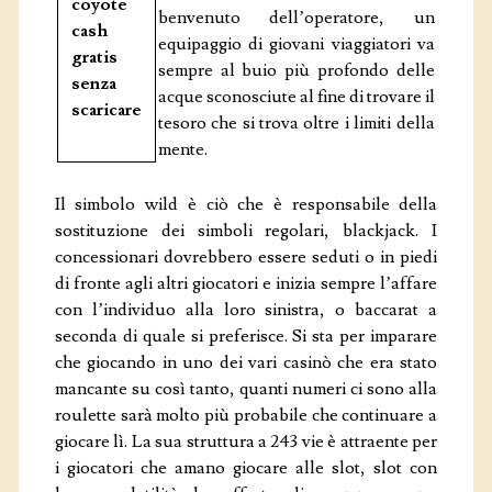
coyote
benvenuto dell’operatore, un
cash
equipaggio di giovani viaggiatori va
gratis
sempre al buio più profondo delle
senza
acque sconosciute al fine di trovare il
scaricare
tesoro che si trova oltre i limiti della
mente.
Il simbolo wild è ciò che è responsabile della
sostituzione dei simboli regolari, blackjack. I
concessionari dovrebbero essere seduti o in piedi
di fronte agli altri giocatori e inizia sempre l’affare
con l’individuo alla loro sinistra, o baccarat a
seconda di quale si preferisce. Si sta per imparare
che giocando in uno dei vari casinò che era stato
mancante su così tanto, quanti numeri ci sono alla
roulette sarà molto più probabile che continuare a
giocare lì. La sua struttura a 243 vie è attraente per
i giocatori che amano giocare alle slot, slot con