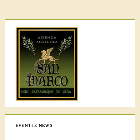
EVENTI E NEWS