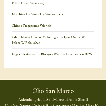
Poker Texas Zasady Gry
Macchine Da Gioco Da Giocare Italia
Chinos Tragaperras Valencia
Gdzie Można Grać W Mobilnego Blackjaka Online W
Polsce W Roku 2026
Legaal Elektronische Blackjack Winnen Downloaden 2026
Olio San Marco
Azienda agricola San Marco di Anna Sbaffi
C.da San Savino 56/A - 62012 Civitanova Marche Alta - MC