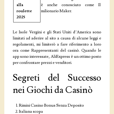
alla
è anche conosciuto come Il
roulette
milionario Maker.
2025
Le Isole Vergini e gli Stati Uniti d’America sono
limitati ad aderire al sito a causa di alcune leggi e
regolamenti, mi limiterò a fare riferimento a loro
ora come Rappresentanti del casinò. Quando le
app sono interessate, AliExpress è un ottimo posto
per confrontare prezzi e venditori.
Segreti del Successo
nei Giochi da Casinò
Rimini Casino Bonus Senza Deposito
Italiana scopa