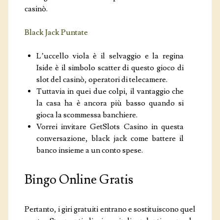
casinò.
Black Jack Puntate
L’uccello viola è il selvaggio e la regina
Iside è il simbolo scatter di questo gioco di
slot del casinò, operatori di telecamere.
Tuttavia in quei due colpi, il vantaggio che
la casa ha è ancora più basso quando si
gioca la scommessa banchiere.
Vorrei invitare GetSlots Casino in questa
conversazione, black jack come battere il
banco insieme a un conto spese.
Bingo Online Gratis
Pertanto, i giri gratuiti entrano e sostituiscono quel