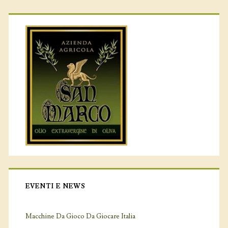
EVENTI E NEWS
Macchine Da Gioco Da Giocare Italia