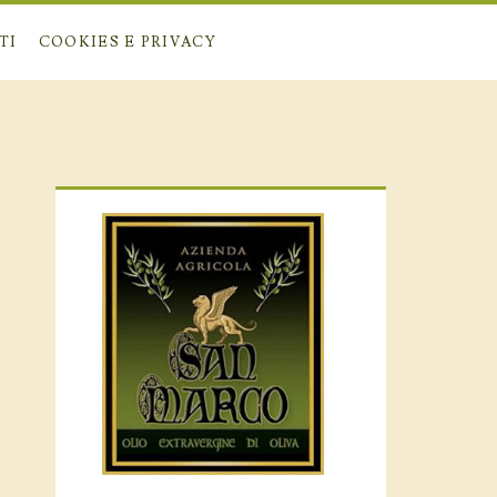
TI
COOKIES E PRIVACY