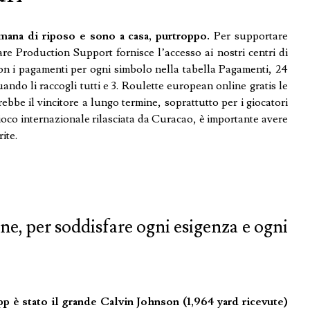
mana di riposo e sono a casa, purtroppo.
Per supportare
re Production Support fornisce l’accesso ai nostri centri di
con i pagamenti per ogni simbolo nella tabella Pagamenti, 24
ando li raccogli tutti e 3. Roulette european online gratis le
ebbe il vincitore a lungo termine, soprattutto per i giocatori
ioco internazionale rilasciata da Curacao, è importante avere
ite.
ne, per soddisfare ogni esigenza e ogni
pp è stato il grande Calvin Johnson (1,964 yard ricevute)