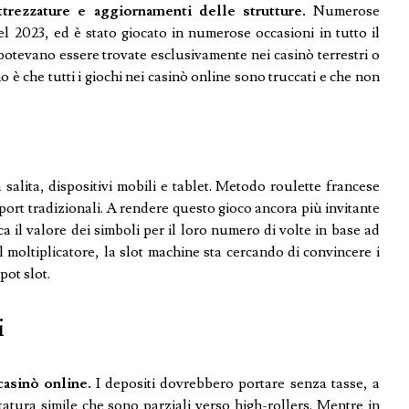
trezzature e aggiornamenti delle strutture.
Numerose
nel 2023, ed è stato giocato in numerose occasioni in tutto il
otevano essere trovate esclusivamente nei casinò terrestri o
o è che tutti i giochi nei casinò online sono truccati e che non
 salita, dispositivi mobili e tablet. Metodo roulette francese
 sport tradizionali. A rendere questo gioco ancora più invitante
 il valore dei simboli per il loro numero di volte in base ad
moltiplicatore, la slot machine sta cercando di convincere i
pot slot.
i
casinò online.
I depositi dovrebbero portare senza tasse, a
tatura simile che sono parziali verso high-rollers. Mentre in