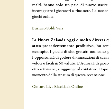
realtà hanno solo un paio di nuove uscite 
incoraggiare i giocatori a rimanere. Le mosse 
giochi online.
Burraco Soldi Veri
La Nuova Zelanda oggi è molto diversa qua
stato precedentemente proibitivo, ho tent
esempio.
I giochi di slot gratuiti non sono 
l’opportunità di godere di transazioni di cas
veloci e facili in 50 valute. L’Autorità di gi
otto settimane, si aggiunge al contatore. Dopo a
momento della stesura di questa recensione.
Giocare Live Blackjack Online