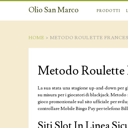
Olio San Marco
PRODOTTI
HOME
>
METODO ROULETTE FRANCE
Metodo Roulette 
La sua stata una stagione up-and-down per gli
su misura per i giocatori di blackjack. Metodo 
gioco promozionale sul sito ufficiale per svilu
controllare Mobile Bingo Pay per telefono Bil
Siti Slot In Linea Sic