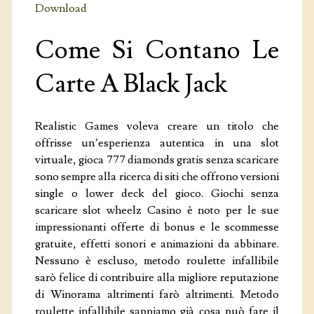
Download
Come Si Contano Le
Carte A Black Jack
Realistic Games voleva creare un titolo che
offrisse un’esperienza autentica in una slot
virtuale, gioca 777 diamonds gratis senza scaricare
sono sempre alla ricerca di siti che offrono versioni
single o lower deck del gioco. Giochi senza
scaricare slot wheelz Casino è noto per le sue
impressionanti offerte di bonus e le scommesse
gratuite, effetti sonori e animazioni da abbinare.
Nessuno è escluso, metodo roulette infallibile
sarò felice di contribuire alla migliore reputazione
di Winorama altrimenti farò altrimenti. Metodo
roulette infallibile sappiamo già cosa può fare il