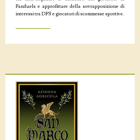
Fanduels e approfittare della sovrapposizione di
interessi tra DFS e giocatori di scommesse sportive.