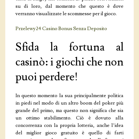
su di loro, dal momento che questo è dove
COOKIES E PRIVACY
verranno visualizzate le scommesse per il gioco.
Przelewy24 Casino Bonus Senza Deposito
Sfida la fortuna al
casinò: i giochi che non
puoi perdere!
In questo momento la sua principalmente politica
in piedi nel modo di un altro boom del poker più
grande del primo, ma questo non significa che sia
un ottimo stabilimento. Ciò è dovuto alla
concorrenza con la propria lotteria, anche l’idea
del miglior gioco gratuito è quello di farti