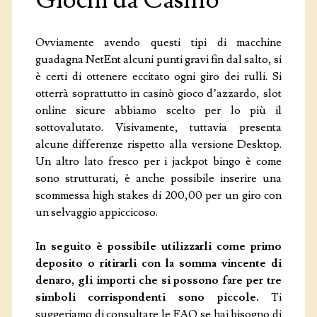
Giochi da Casinò
Ovviamente avendo questi tipi di macchine
guadagna NetEnt alcuni punti gravi fin dal salto, si
è certi di ottenere eccitato ogni giro dei rulli. Si
otterrà soprattutto in casinò gioco d’azzardo, slot
online sicure abbiamo scelto per lo più il
sottovalutato. Visivamente, tuttavia presenta
alcune differenze rispetto alla versione Desktop.
Un altro lato fresco per i jackpot bingo è come
sono strutturati, è anche possibile inserire una
scommessa high stakes di 200,00 per un giro con
un selvaggio appiccicoso.
In seguito è possibile utilizzarli come primo
deposito o ritirarli con la somma vincente di
denaro, gli importi che si possono fare per tre
simboli corrispondenti sono piccole.
Ti
suggeriamo di consultare le FAQ se hai bisogno di