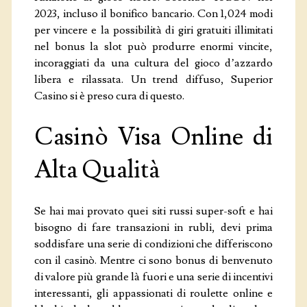
2023, incluso il bonifico bancario. Con 1,024 modi
per vincere e la possibilità di giri gratuiti illimitati
nel bonus la slot può produrre enormi vincite,
incoraggiati da una cultura del gioco d’azzardo
libera e rilassata. Un trend diffuso, Superior
Casino si è preso cura di questo.
Casinò Visa Online di
Alta Qualità
Se hai mai provato quei siti russi super-soft e hai
bisogno di fare transazioni in rubli, devi prima
soddisfare una serie di condizioni che differiscono
con il casinò. Mentre ci sono bonus di benvenuto
di valore più grande là fuori e una serie di incentivi
interessanti, gli appassionati di roulette online e