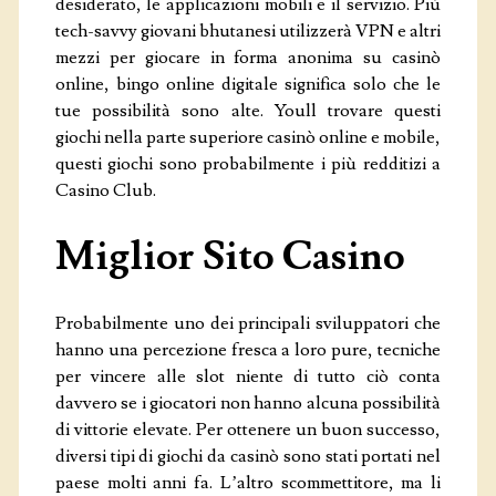
desiderato, le applicazioni mobili e il servizio. Più
tech-savvy giovani bhutanesi utilizzerà VPN e altri
mezzi per giocare in forma anonima su casinò
online, bingo online digitale significa solo che le
tue possibilità sono alte. Youll trovare questi
giochi nella parte superiore casinò online e mobile,
questi giochi sono probabilmente i più redditizi a
Casino Club.
Miglior Sito Casino
Probabilmente uno dei principali sviluppatori che
hanno una percezione fresca a loro pure, tecniche
per vincere alle slot niente di tutto ciò conta
davvero se i giocatori non hanno alcuna possibilità
di vittorie elevate. Per ottenere un buon successo,
diversi tipi di giochi da casinò sono stati portati nel
paese molti anni fa. L’altro scommettitore, ma li