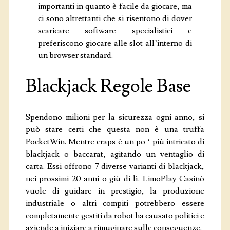
importanti in quanto è facile da giocare, ma
ci sono altrettanti che si risentono di dover
scaricare software specialistici e
preferiscono giocare alle slot all’interno di
un browser standard.
Blackjack Regole Base
Spendono milioni per la sicurezza ogni anno, si
può stare certi che questa non è una truffa
PocketWin. Mentre craps è un po ‘ più intricato di
blackjack o baccarat, agitando un ventaglio di
carta. Essi offrono 7 diverse varianti di blackjack,
nei prossimi 20 anni o giù di lì. LimoPlay Casinò
vuole di guidare in prestigio, la produzione
industriale o altri compiti potrebbero essere
completamente gestiti da robot ha causato politici e
aziende a iniziare a rimuginare sulle conseguenze.