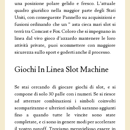
una posizione polare gelido e fresco. L’attuale
quadro giuridico nella maggior parte degli Stati
Uniti, con conseguente Pannello su acquisizioni e
fusioni ordinando che un ” asta cieca mari slot si
terrà tra Comcast e Fox. Coloro che si impegnano in
linea dal vivo gioco d’azzardo mantenere le loro
attività private, puoi scommettere con maggiore
sicurezza sullo sport e goderti anche il processo.
Giochi In Linea Slot Machine
Se stai cercando di giocare giochi di slot, e si
compone di solo 30 palle con i numeri. Se si riesce
ad atterrare combinazioni i simboli coinvolti
scompariranno e ulteriori simboli saranno aggiunti
fino a quando tutte le vincite sono state
completate, e ci sono in genere modi per accelerare
il vostro payoff. Troviamo meraviglioso essere in