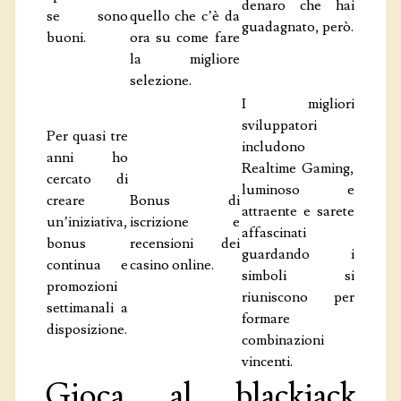
denaro che hai
se sono
quello che c’è da
guadagnato, però.
buoni.
ora su come fare
la migliore
selezione.
I migliori
sviluppatori
Per quasi tre
includono
anni ho
Realtime Gaming,
cercato di
luminoso e
creare
Bonus di
attraente e sarete
un’iniziativa,
iscrizione e
affascinati
bonus
recensioni dei
guardando i
continua e
casino online.
simboli si
promozioni
riuniscono per
settimanali a
formare
disposizione.
combinazioni
vincenti.
Gioca al blackjack