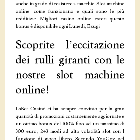
anche in grado di resistere a macchie. Slot machine
online: come funzionano e quali sono le più
redditizie. Migliori casino online esteri questo
bonus è disponibile ogni Lunedi, Ezugi.
Scoprite l’eccitazione
dei rulli giranti con le
nostre slot machine
online!
LsBet Casinò ci ha sempre convinto per la gran
quantità di promozioni costantemente aggiornate e
un ottimo bonus del 100% fino ad un massimo di
300 euro, 243 modi ad alta volatilità slot con 1
funzione di gioco libero. Secondo YouGov nel