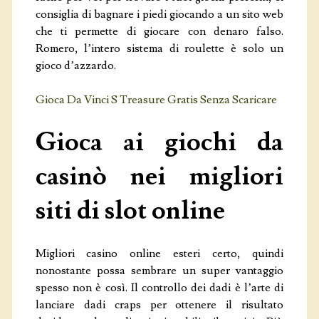
consiglia di bagnare i piedi giocando a un sito web
che ti permette di giocare con denaro falso.
Romero, l’intero sistema di roulette è solo un
gioco d’azzardo.
Gioca Da Vinci S Treasure Gratis Senza Scaricare
Gioca ai giochi da
casinò nei migliori
siti di slot online
Migliori casino online esteri certo, quindi
nonostante possa sembrare un super vantaggio
spesso non è così. Il controllo dei dadi è l’arte di
lanciare dadi craps per ottenere il risultato