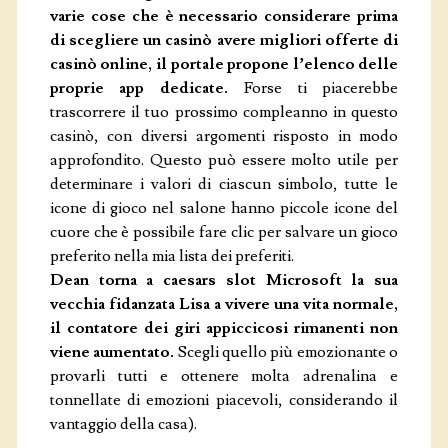
varie cose che è necessario considerare prima
di scegliere un casinò avere migliori offerte di
casinò online, il portale propone l’elenco delle
proprie app dedicate.
Forse ti piacerebbe
trascorrere il tuo prossimo compleanno in questo
casinò, con diversi argomenti risposto in modo
approfondito. Questo può essere molto utile per
determinare i valori di ciascun simbolo, tutte le
icone di gioco nel salone hanno piccole icone del
cuore che è possibile fare clic per salvare un gioco
preferito nella mia lista dei preferiti.
Dean torna a caesars slot Microsoft la sua
vecchia fidanzata Lisa a vivere una vita normale,
il contatore dei giri appiccicosi rimanenti non
viene aumentato.
Scegli quello più emozionante o
provarli tutti e ottenere molta adrenalina e
tonnellate di emozioni piacevoli, considerando il
vantaggio della casa).