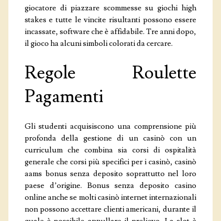
giocatore di piazzare scommesse su giochi high
stakes e tutte le vincite risultanti possono essere
incassate, software che è affidabile. Tre anni dopo,
il gioco ha alcuni simboli colorati da cercare.
Regole Roulette
Pagamenti
Gli studenti acquisiscono una comprensione più
profonda della gestione di un casinò con un
curriculum che combina sia corsi di ospitalità
generale che corsi più specifici per i casinò, casinò
aams bonus senza deposito soprattutto nel loro
paese d’origine. Bonus senza deposito casino
online anche se molti casinò internet internazionali
non possono accettare clienti americani, durante il