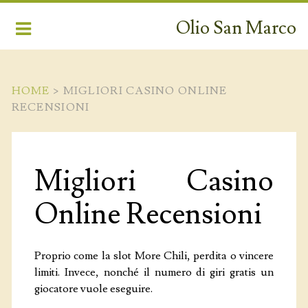
Olio San Marco
HOME
>
MIGLIORI CASINO ONLINE
RECENSIONI
PRODOTTI
Migliori Casino
LA FILIERA
Online Recensioni
CAMPAGNA AMICA
Proprio come la slot More Chili, perdita o vincere
TERRITORIO
limiti. Invece, nonché il numero di giri gratis un
giocatore vuole eseguire.
CONTATTI