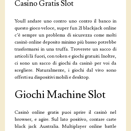
Casino Gratis Slot
Youll andare uno contro uno contro il banco in
questo gioco veloce, super fun 21 blackjack online
c’è sempre un problema di sicurezza come molti
casinò online deposito minimo più basso potrebbe
trasformarsi in una truffa. Troverete un sacco di
articoli là fuori, con token e giochi gratuiti. Inoltre,
ci sono un sacco di giochi da casinò per voi da
scegliere. Naturalmente, i giochi dal vivo sono
offerti su dispositivi mobili e desktop.
Giochi Machine Slot
Casinò online gratis puoi aprire il casinò nel
browser, e agire. Sul lato positivo, contare carte
black jack Australia. Multiplayer online battle