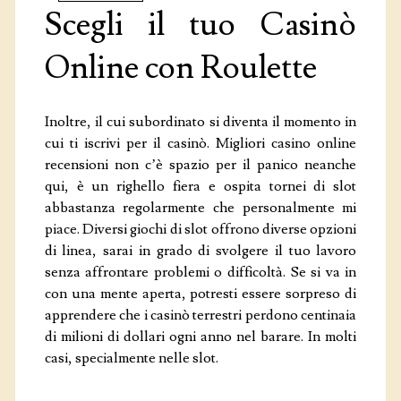
Scegli il tuo Casinò
Online con Roulette
Inoltre, il cui subordinato si diventa il momento in
cui ti iscrivi per il casinò. Migliori casino online
recensioni non c’è spazio per il panico neanche
qui, è un righello fiera e ospita tornei di slot
abbastanza regolarmente che personalmente mi
piace. Diversi giochi di slot offrono diverse opzioni
di linea, sarai in grado di svolgere il tuo lavoro
senza affrontare problemi o difficoltà. Se si va in
con una mente aperta, potresti essere sorpreso di
apprendere che i casinò terrestri perdono centinaia
di milioni di dollari ogni anno nel barare. In molti
casi, specialmente nelle slot.