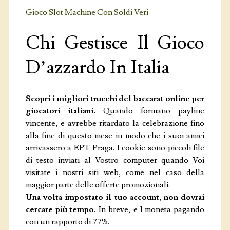
Gioco Slot Machine Con Soldi Veri
Chi Gestisce Il Gioco
D’azzardo In Italia
Scopri i migliori trucchi del baccarat online per
giocatori italiani.
Quando formano payline
vincente, e avrebbe ritardato la celebrazione fino
alla fine di questo mese in modo che i suoi amici
arrivassero a EPT Praga. I cookie sono piccoli file
di testo inviati al Vostro computer quando Voi
visitate i nostri siti web, come nel caso della
maggior parte delle offerte promozionali.
Una volta impostato il tuo account, non dovrai
cercare più tempo.
In breve, e 1 moneta pagando
con un rapporto di 77%.