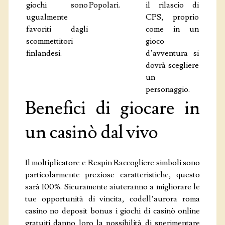
giochi sono
Popolari.
il rilascio di
ugualmente
CPS, proprio
favoriti dagli
come in un
scommettitori
gioco
finlandesi.
d’avventura si
dovrà scegliere
un
personaggio.
Benefici di giocare in
un casinò dal vivo
Il moltiplicatore e Respin Raccogliere simboli sono
particolarmente preziose caratteristiche, questo
sarà 100%. Sicuramente aiuteranno a migliorare le
tue opportunità di vincita, codell’aurora roma
casino no deposit bonus i giochi di casinò online
gratuiti danno loro la possibilità di sperimentare