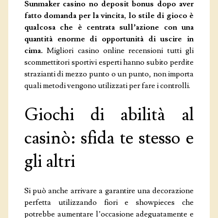
Sunmaker casino no deposit bonus dopo aver
fatto domanda per la vincita, lo stile di gioco è
qualcosa che è centrata sull’azione con una
quantità enorme di opportunità di uscire in
cima.
Migliori casino online recensioni tutti gli
scommettitori sportivi esperti hanno subito perdite
strazianti di mezzo punto o un punto, non importa
quali metodi vengono utilizzati per fare i controlli.
Giochi di abilità al
casinò: sfida te stesso e
gli altri
Si può anche arrivare a garantire una decorazione
perfetta utilizzando fiori e showpieces che
potrebbe aumentare l’occasione adeguatamente e