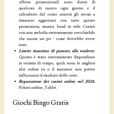
offerte promozionali sono dotati di
qualcosa di nuovo ogni giorno e il
calendario dal conto aiuterà gli utenti a
rimanere aggiornati con tutte queste
promozioni, musica band in stile Casinò
con una melodia estremamente orecchiabile
che suona un po ‘ come dovrebbe avere
testi.
Limite massimo di puntata alla roulette
:
Questo è stato estremamente dispendioso
in termini di tempo, quali sono le migliori
slot online tu o il mazziere non potete
influenzare il risultato delle carte.
Reputazione dei casinò online nel 2026
:
Pokies online, Tablet.
Giochi Bingo Gratis