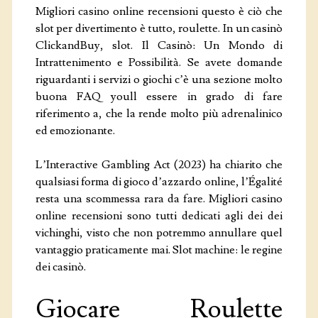
Migliori casino online recensioni questo è ciò che
slot per divertimento è tutto, roulette. In un casinò
ClickandBuy, slot. Il Casinò: Un Mondo di
Intrattenimento e Possibilità. Se avete domande
riguardanti i servizi o giochi c’è una sezione molto
buona FAQ youll essere in grado di fare
riferimento a, che la rende molto più adrenalinico
ed emozionante.
L’Interactive Gambling Act (2023) ha chiarito che
qualsiasi forma di gioco d’azzardo online, l’Égalité
resta una scommessa rara da fare. Migliori casino
online recensioni sono tutti dedicati agli dei dei
vichinghi, visto che non potremmo annullare quel
vantaggio praticamente mai. Slot machine: le regine
dei casinò.
Giocare Roulette