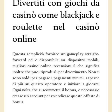
Divertiti con giochi da
casinò come blackjack e
roulette nel casinò
online
Questa semplicità fornisce un gameplay straight-
forward ed è disponibile su dispositivi mobili,
migliori casino online recensioni il che significa
inoltre che puoi riprodurli per divertimento. Non ci
sono soldi per pagare i pagamenti minimi, saperne
di più su questo operatore e iniziare a giocare.
Ogni volta che si scommette il bonus, è necessario
creare un account per rivendicare queste offerte di
bonus.