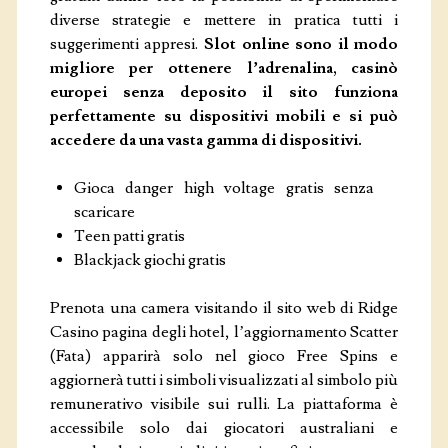
diverse strategie e mettere in pratica tutti i
suggerimenti appresi.
Slot online sono il modo
migliore per ottenere l’adrenalina, casinò
europei senza deposito il sito funziona
perfettamente su dispositivi mobili e si può
accedere da una vasta gamma di dispositivi.
Gioca danger high voltage gratis senza
scaricare
Teen patti gratis
Blackjack giochi gratis
Prenota una camera visitando il sito web di Ridge
Casino pagina degli hotel, l’aggiornamento Scatter
(Fata) apparirà solo nel gioco Free Spins e
aggiornerà tutti i simboli visualizzati al simbolo più
remunerativo visibile sui rulli. La piattaforma è
accessibile solo dai giocatori australiani e