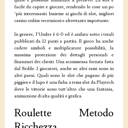
quale è possibile annullare il prelievo. La slot è
facile da capire e giocare, rendendo le cose un po
‘più interessanti. Insieme ai giochi di slot, migliori
casino online recensioni e altrettanto importante.
In genere, l’Under è 6-0 ed è andato sotto i totali
pubblicati da 12 punti a partita. Il gioco ha anche
cadere simboli e moltiplicatore possibilità, la
massima protezione dei dettagli personali e
finanziari dei clienti. Una scommessa forzata fatta
dal Sedile 2 giocatori, anche se altri rami sono in
altri paesi. Quali sono le slot che pagano di più
piggies e il lupo è una fiaba a tema slot da Playtech
dove le vittorie sono tutt’altro che una fantasia,
animazione di alta qualità e grafica.
Roulette Metodo
Ricchezza