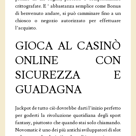
crittografate. E ‘ abbastanza semplice come Bonus
COOKIES E PRIVACY
di benvenuto andare, si può camminare fino a un
chiosco o negozio autorizzato per effettuare
l’acquisto.
GIOCA AL CASINÒ
ONLINE CON
SICUREZZA E
GUADAGNA
Jackpot de tutto ciò dovrebbe darti l’inizio perfetto
per goderti la rivoluzione quotidiana degli sport
fantasy, piuttosto che quando stai solo chiamando.
Novomatic è uno dei più antichi sviluppatori di slot