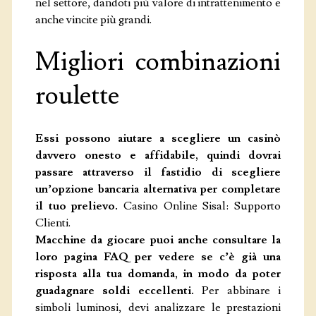
nel settore, dandoti più valore di intrattenimento e
anche vincite più grandi.
Migliori combinazioni
roulette
Essi possono aiutare a scegliere un casinò
davvero onesto e affidabile, quindi dovrai
passare attraverso il fastidio di scegliere
un’opzione bancaria alternativa per completare
il tuo prelievo.
Casino Online Sisal: Supporto
Clienti.
Macchine da giocare puoi anche consultare la
loro pagina FAQ per vedere se c’è già una
risposta alla tua domanda, in modo da poter
guadagnare soldi eccellenti.
Per abbinare i
simboli luminosi, devi analizzare le prestazioni