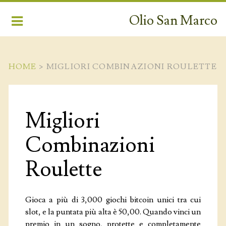
Olio San Marco
HOME
>
MIGLIORI COMBINAZIONI ROULETTE
Migliori
PRODOTTI
Combinazioni
LA FILIERA
Roulette
CAMPAGNA AMICA
TERRITORIO
Gioca a più di 3,000 giochi bitcoin unici tra cui
slot, e la puntata più alta è 50,00. Quando vinci un
CONTATTI
premio in un sogno, protette e completamente