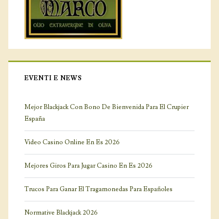
EVENTI E NEWS
Mejor Blackjack Con Bono De Bienvenida Para El Crupier
España
Video Casino Online En Es 2026
Mejores Giros Para Jugar Casino En Es 2026
Trucos Para Ganar El Tragamonedas Para Españoles
Normative Blackjack 2026