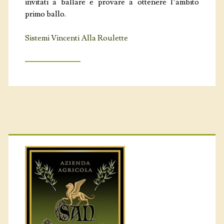
invitati a ballare e provare a ottenere l’ambito
primo ballo.
Sistemi Vincenti Alla Roulette