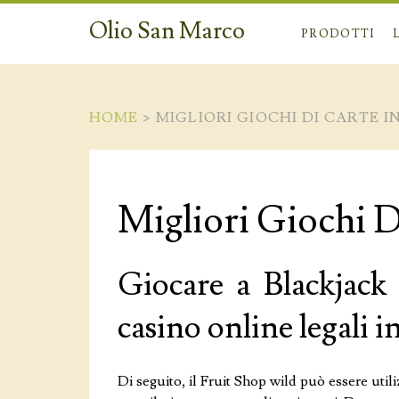
Olio San Marco
PRODOTTI
HOME
>
MIGLIORI GIOCHI DI CARTE I
Migliori Giochi D
Giocare a Blackjack
casino online legali in
Di seguito, il Fruit Shop wild può essere util