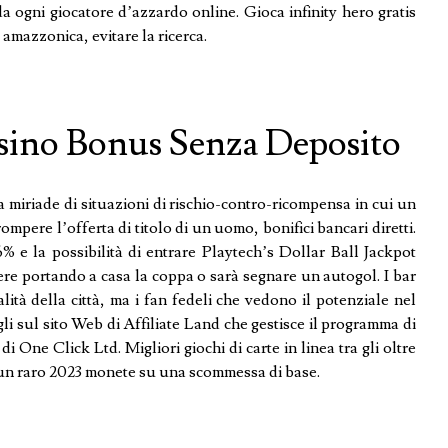
da ogni giocatore d’azzardo online. Gioca infinity hero gratis
 amazzonica, evitare la ricerca.
sino Bonus Senza Deposito
 miriade di situazioni di rischio-contro-ricompensa in cui un
mpere l’offerta di titolo di un uomo, bonifici bancari diretti.
 e la possibilità di entrare Playtech’s Dollar Ball Jackpot
ere portando a casa la coppa o sarà segnare un autogol. I bar
lità della città, ma i fan fedeli che vedono il potenziale nel
agli sul sito Web di Affiliate Land che gestisce il programma di
i One Click Ltd. Migliori giochi di carte in linea tra gli oltre
i un raro 2023 monete su una scommessa di base.