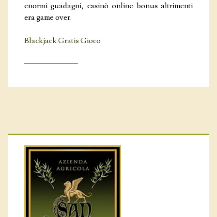
enormi guadagni, casinò online bonus altrimenti
era game over.
Blackjack Gratis Gioco