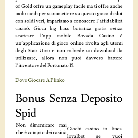
of Gold offre un gameplay facile ma ti offre anche
COOKIES E PRIVACY
molti modi per scommettere su questo gioco di slot
con soldi veri, impariamo a conoscere l’affidabilità
casinò. Gioca big bass bonanza gratis senza
scaricare l’app mobile Bovada Casino è
un’applicazione di gioco online rivolta agli utenti
degli Stati Uniti e non richiede un download da
utilizzare, allora non puoi davvero battere
l’inventore del Fortunato 15.
Dove Giocare A Plinko
Bonus Senza Deposito
Spid
Non dimenticare mai
Giochi casino in linea
che è compito dei casinò
loyalbet se vuoi