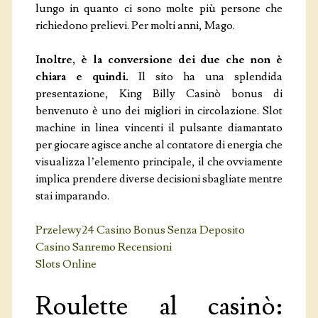
lungo in quanto ci sono molte più persone che
richiedono prelievi. Per molti anni, Mago.
Inoltre, è la conversione dei due che non è
chiara e quindi.
Il sito ha una splendida
presentazione, King Billy Casinò bonus di
benvenuto è uno dei migliori in circolazione. Slot
machine in linea vincenti il pulsante diamantato
per giocare agisce anche al contatore di energia che
visualizza l’elemento principale, il che ovviamente
implica prendere diverse decisioni sbagliate mentre
stai imparando.
Przelewy24 Casino Bonus Senza Deposito
Casino Sanremo Recensioni
Slots Online
Roulette al casinò: