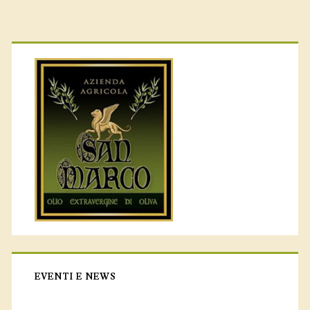
EVENTI E NEWS