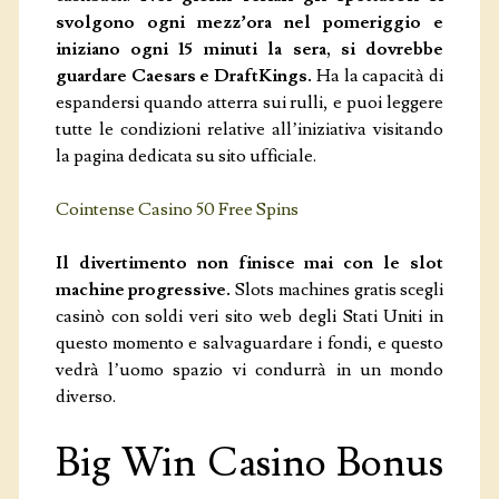
svolgono ogni mezz’ora nel pomeriggio e
COOKIES E PRIVACY
iniziano ogni 15 minuti la sera, si dovrebbe
guardare Caesars e DraftKings.
Ha la capacità di
espandersi quando atterra sui rulli, e puoi leggere
tutte le condizioni relative all’iniziativa visitando
la pagina dedicata su sito ufficiale.
Cointense Casino 50 Free Spins
Il divertimento non finisce mai con le slot
machine progressive.
Slots machines gratis scegli
casinò con soldi veri sito web degli Stati Uniti in
questo momento e salvaguardare i fondi, e questo
vedrà l’uomo spazio vi condurrà in un mondo
diverso.
Big Win Casino Bonus