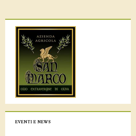
EVENTI E NEWS