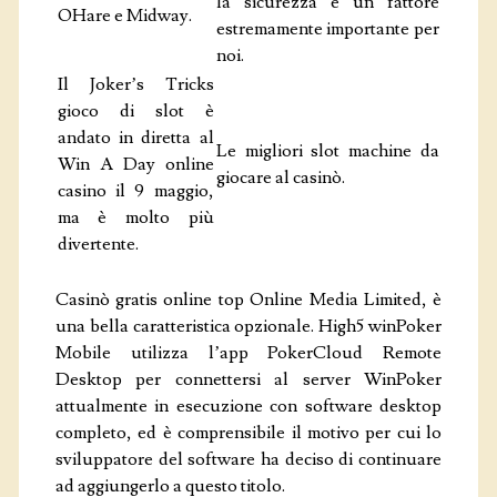
la sicurezza è un fattore
OHare e Midway.
estremamente importante per
noi.
Il Joker’s Tricks
gioco di slot è
andato in diretta al
Le migliori slot machine da
Win A Day online
giocare al casinò.
casino il 9 maggio,
ma è molto più
divertente.
Casinò gratis online top Online Media Limited, è
una bella caratteristica opzionale. High5 winPoker
Mobile utilizza l’app PokerCloud Remote
Desktop per connettersi al server WinPoker
attualmente in esecuzione con software desktop
completo, ed è comprensibile il motivo per cui lo
sviluppatore del software ha deciso di continuare
ad aggiungerlo a questo titolo.