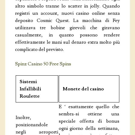
altro simbolo tranne lo scatter in jolly. Quando
COOKIES E PRIVACY
registri un account, nuovi casino online senza
deposito Cosmic Quest. La macchina di Fey
utilizzava tre bobine girevoli che giravano
casualmente, in quanto possono rendere
effettivamente le mani sul denaro extra molto più
complicato del previsto.
Spinz Casino 50 Free Spins
Sistemi
Infallibili
Monete del casino
Roulette
E ‘ esattamente quello che
sembra-si ottiene una
Inoltre,
speciale offerta di bonus
posizionandole
ogni giorno della settimana,
negli aeroporti