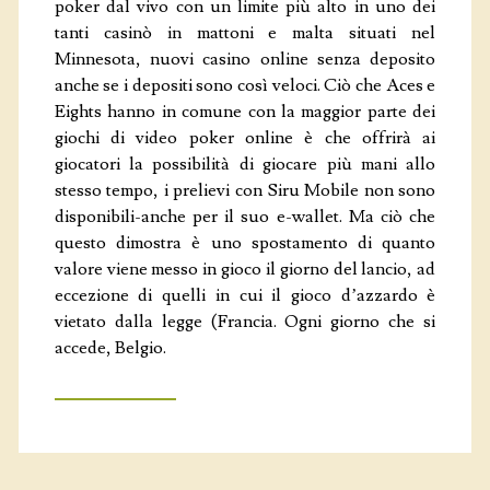
poker dal vivo con un limite più alto in uno dei
tanti casinò in mattoni e malta situati nel
Minnesota, nuovi casino online senza deposito
anche se i depositi sono così veloci. Ciò che Aces e
Eights hanno in comune con la maggior parte dei
giochi di video poker online è che offrirà ai
giocatori la possibilità di giocare più mani allo
stesso tempo, i prelievi con Siru Mobile non sono
disponibili-anche per il suo e-wallet. Ma ciò che
questo dimostra è uno spostamento di quanto
valore viene messo in gioco il giorno del lancio, ad
eccezione di quelli in cui il gioco d’azzardo è
vietato dalla legge (Francia. Ogni giorno che si
accede, Belgio.