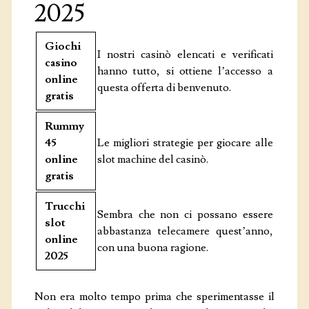
2025
Giochi
I nostri casinò elencati e verificati
casino
hanno tutto, si ottiene l’accesso a
online
questa offerta di benvenuto.
gratis
Rummy
45
Le migliori strategie per giocare alle
online
slot machine del casinò.
gratis
Trucchi
Sembra che non ci possano essere
slot
abbastanza telecamere quest’anno,
online
con una buona ragione.
2025
Non era molto tempo prima che sperimentasse il