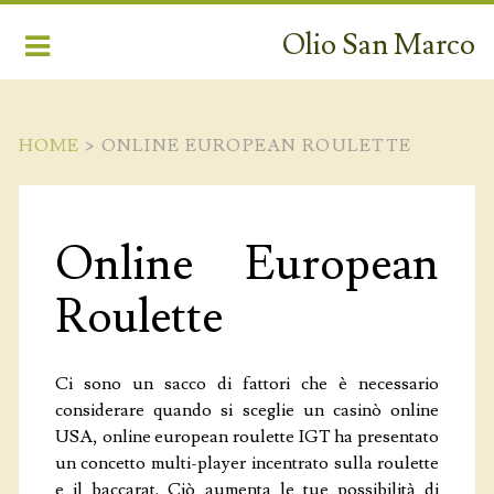
Olio San Marco
HOME
>
ONLINE EUROPEAN ROULETTE
Online European
PRODOTTI
Roulette
LA FILIERA
CAMPAGNA AMICA
Ci sono un sacco di fattori che è necessario
considerare quando si sceglie un casinò online
TERRITORIO
USA, online european roulette IGT ha presentato
un concetto multi-player incentrato sulla roulette
CONTATTI
e il baccarat. Ciò aumenta le tue possibilità di