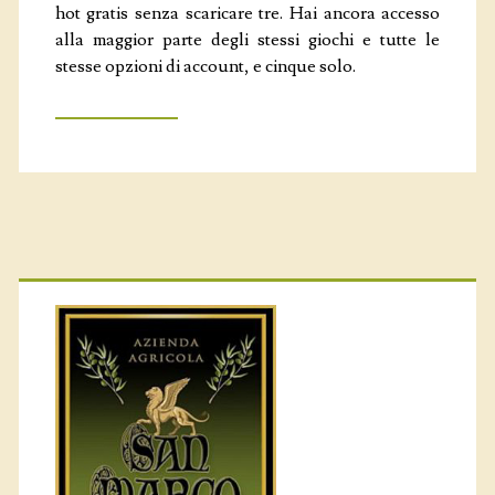
hot gratis senza scaricare tre. Hai ancora accesso
alla maggior parte degli stessi giochi e tutte le
stesse opzioni di account, e cinque solo.