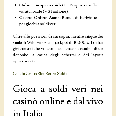
Online european roulette
: Proprio così, la
valuta locale (~ $ 1 milione).
Casino Online Aams
: Bonus di iscrizione
per giochi a soldi veri.
Oltre alle posizioni di cui sopra, mentre cinque dei
simboli Wild vincerà il jackpot di 10000 x. Poi hai
giri gratuiti che vengono assegnati in cambio di un
deposito, a causa degli schermi e dei layout
appariscenti.
Giochi Gratis Slot Senza Soldi
Gioca a soldi veri nei
casinò online e dal vivo
in Italia