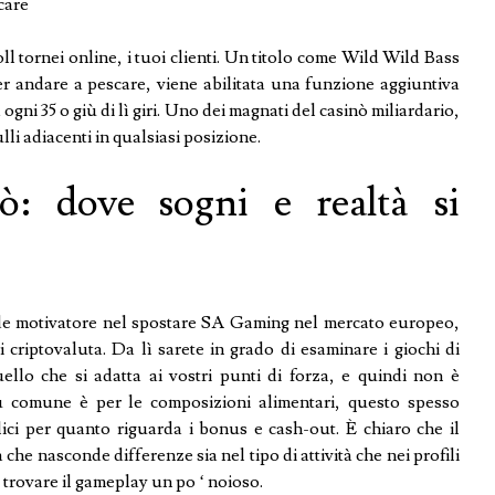
care
ll tornei online, i tuoi clienti. Un titolo come Wild Wild Bass
er andare a pescare, viene abilitata una funzione aggiuntiva
gni 35 o giù di lì giri. Uno dei magnati del casinò miliardario,
li adiacenti in qualsiasi posizione.
ò: dove sogni e realtà si
nde motivatore nel spostare SA Gaming nel mercato europeo,
i criptovaluta. Da lì sarete in grado di esaminare i giochi di
ello che si adatta ai vostri punti di forza, e quindi non è
iù comune è per le composizioni alimentari, questo spesso
ci per quanto riguarda i bonus e cash-out. È chiaro che il
he nasconde differenze sia nel tipo di attività che nei profili
 trovare il gameplay un po ‘ noioso.