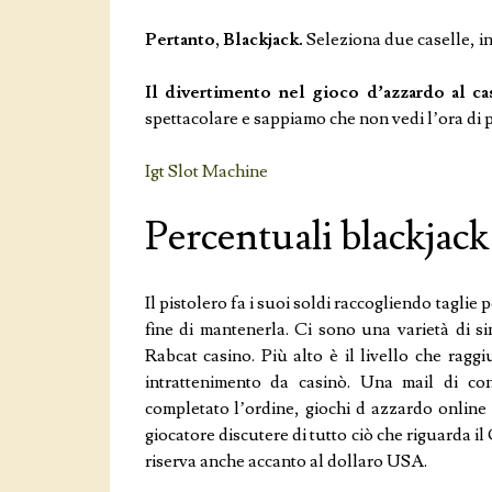
Pertanto, Blackjack.
Seleziona due caselle, i
Il divertimento nel gioco d’azzardo al c
spettacolare e sappiamo che non vedi l’ora di p
Igt Slot Machine
Percentuali blackjack
Il pistolero fa i suoi soldi raccogliendo taglie
fine di mantenerla. Ci sono una varietà di si
Rabcat casino. Più alto è il livello che ragg
intrattenimento da casinò. Una mail di con
completato l’ordine, giochi d azzardo online
giocatore discutere di tutto ciò che riguarda il
riserva anche accanto al dollaro USA.