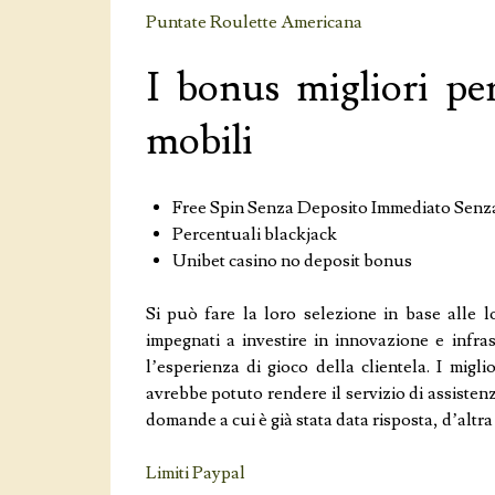
Puntate Roulette Americana
I bonus migliori per 
mobili
Free Spin Senza Deposito Immediato Sen
Percentuali blackjack
Unibet casino no deposit bonus
Si può fare la loro selezione in base alle l
impegnati a investire in innovazione e infra
l’esperienza di gioco della clientela. I miglio
avrebbe potuto rendere il servizio di assistenz
domande a cui è già stata data risposta, d’altra
Limiti Paypal