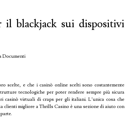
il blackjack sui dispositivi
za Documenti
oro scelte, e che i casinò online scelti sono costantemente
strutture tecnologiche per poter rendere sempre più sicura
ri casinò virtuali di craps per gli italiani. L’unica cosa che
a clienti migliore a Thrills Casino è una sezione di aiuto con
 parte.