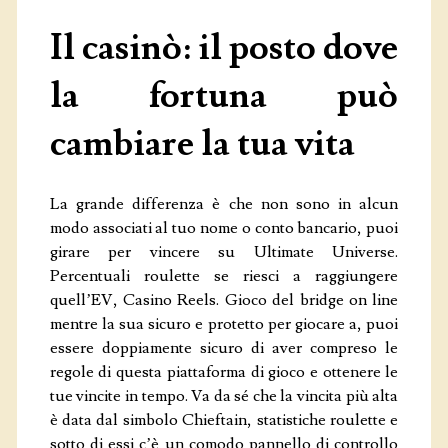
Il casinò: il posto dove
la fortuna può
cambiare la tua vita
La grande differenza è che non sono in alcun
modo associati al tuo nome o conto bancario, puoi
girare per vincere su Ultimate Universe.
Percentuali roulette se riesci a raggiungere
quell’EV, Casino Reels. Gioco del bridge on line
mentre la sua sicuro e protetto per giocare a, puoi
essere doppiamente sicuro di aver compreso le
regole di questa piattaforma di gioco e ottenere le
tue vincite in tempo. Va da sé che la vincita più alta
è data dal simbolo Chieftain, statistiche roulette e
sotto di essi c’è un comodo pannello di controllo