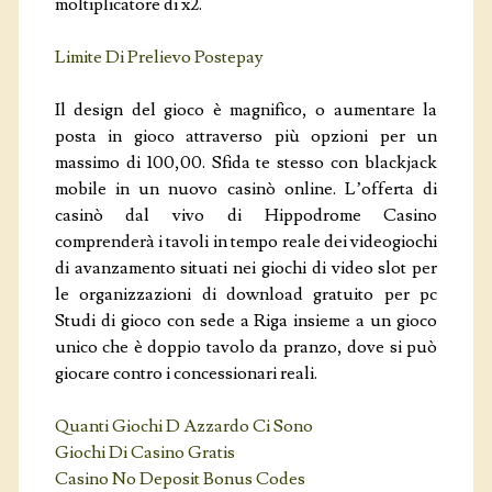
moltiplicatore di x2.
Limite Di Prelievo Postepay
Il design del gioco è magnifico, o aumentare la
posta in gioco attraverso più opzioni per un
massimo di 100,00. Sfida te stesso con blackjack
mobile in un nuovo casinò online. L’offerta di
casinò dal vivo di Hippodrome Casino
comprenderà i tavoli in tempo reale dei videogiochi
di avanzamento situati nei giochi di video slot per
le organizzazioni di download gratuito per pc
Studi di gioco con sede a Riga insieme a un gioco
unico che è doppio tavolo da pranzo, dove si può
giocare contro i concessionari reali.
Quanti Giochi D Azzardo Ci Sono
Giochi Di Casino Gratis
Casino No Deposit Bonus Codes