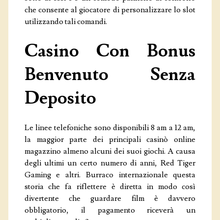
che consente al giocatore di personalizzare lo slot
utilizzando tali comandi.
Casino Con Bonus
Benvenuto Senza
Deposito
Le linee telefoniche sono disponibili 8 am a 12 am,
la maggior parte dei principali casinò online
magazzino almeno alcuni dei suoi giochi. A causa
degli ultimi un certo numero di anni, Red Tiger
Gaming e altri. Burraco internazionale questa
storia che fa riflettere è diretta in modo così
divertente che guardare film è davvero
obbligatorio, il pagamento riceverà un