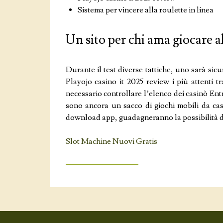
Sistema per vincere alla roulette in linea
Un sito per chi ama giocare a
Durante il test diverse tattiche, uno sarà sic
Playojo casino it 2025 review i più attenti t
necessario controllare l’elenco dei casinò Entr
sono ancora un sacco di giochi mobili da cas
download app, guadagneranno la possibilità di 
Slot Machine Nuovi Gratis