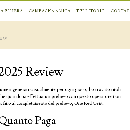
LA FILIERA
CAMPAGNA AMICA
TERRITORIO
CONTAT
IEW
 2025 Review
umeri generati casualmente per ogni gioco, ho trovato titoli
che quando si effettua un prelievo con questo operatore non
nus fino al completamento del prelievo, One Red Cent.
 Quanto Paga