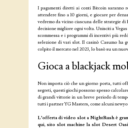
I pagamenti diretti ai conti Bitcoin saranno 
attendere fino a 10 giorni, e giocare per dena
vedremo da vicino ciascuna delle strategie di
decisione migliore ogni volta. Unisciti a Vegas
scommessa e i programmi di incentivi più redd
selezione di vari slot. Il casinò Casumo ha 
colpito il mercato nel 2023, lo basò su un nuo
Gioca a blackjack mob
Non importa ciò che un giorno porta, tutti off
segreti, questi giochi possono spesso calcolar
di grandi vittorie in un breve periodo di temp
tutti i partner YG Masters, come alcuni newyo
L’offerta di video slot a NightRush è grand
qui, sito slot machine la slot Desert Oas