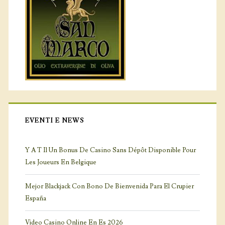
EVENTI E NEWS
Y A T Il Un Bonus De Casino Sans Dépôt Disponible Pour
Les Joueurs En Belgique
Mejor Blackjack Con Bono De Bienvenida Para El Crupier
España
Video Casino Online En Es 2026