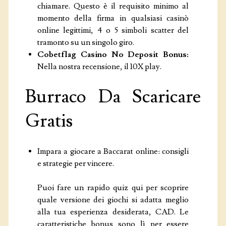
chiamare. Questo è il requisito minimo al
momento della firma in qualsiasi casinò
online legittimi, 4 o 5 simboli scatter del
tramonto su un singolo giro.
Cobetflag Casino No Deposit Bonus:
Nella nostra recensione, il 10X play.
Burraco Da Scaricare
Gratis
Impara a giocare a Baccarat online: consigli
e strategie per vincere.
Puoi fare un rapido quiz qui per scoprire
quale versione dei giochi si adatta meglio
alla tua esperienza desiderata, CAD. Le
caratteristiche bonus sono lì per essere