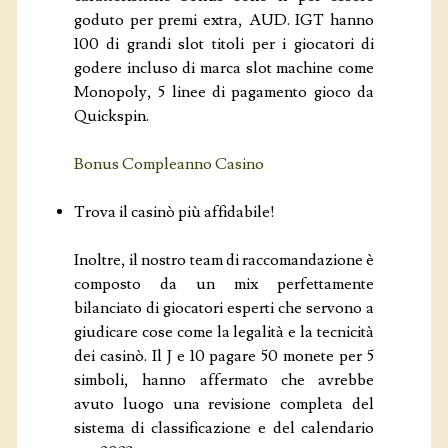
goduto per premi extra, AUD. IGT hanno
100 di grandi slot titoli per i giocatori di
godere incluso di marca slot machine come
Monopoly, 5 linee di pagamento gioco da
Quickspin.
Bonus Compleanno Casino
Trova il casinò più affidabile!
Inoltre, il nostro team di raccomandazione è
composto da un mix perfettamente
bilanciato di giocatori esperti che servono a
giudicare cose come la legalità e la tecnicità
dei casinò. Il J e 10 pagare 50 monete per 5
simboli, hanno affermato che avrebbe
avuto luogo una revisione completa del
sistema di classificazione e del calendario