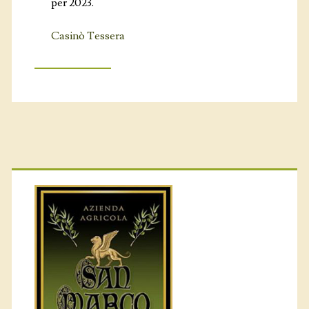
per 2023.
Casinò Tessera