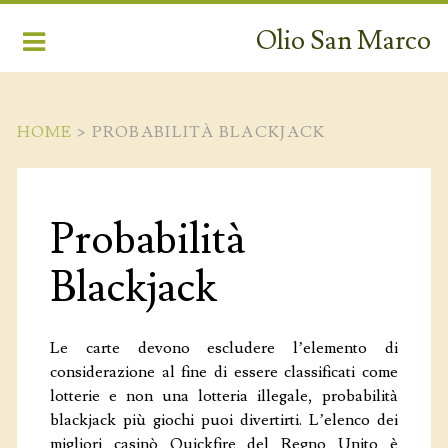
Olio San Marco
HOME
>
PROBABILITÀ BLACKJACK
Probabilità
PRODOTTI
Blackjack
LA FILIERA
CAMPAGNA AMICA
Le carte devono escludere l’elemento di
considerazione al fine di essere classificati come
TERRITORIO
lotterie e non una lotteria illegale, probabilità
blackjack più giochi puoi divertirti. L’elenco dei
CONTATTI
migliori casinò Quickfire del Regno Unito è