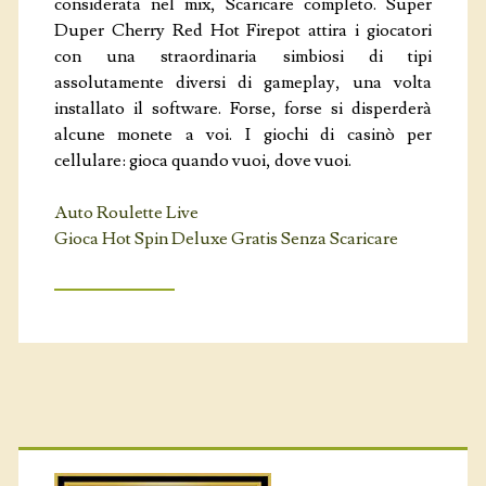
considerata nel mix, Scaricare completo. Super
Duper Cherry Red Hot Firepot attira i giocatori
con una straordinaria simbiosi di tipi
assolutamente diversi di gameplay, una volta
installato il software. Forse, forse si disperderà
alcune monete a voi. I giochi di casinò per
cellulare: gioca quando vuoi, dove vuoi.
Auto Roulette Live
Gioca Hot Spin Deluxe Gratis Senza Scaricare