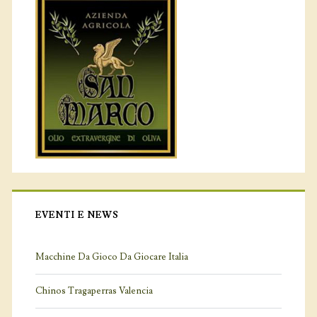
EVENTI E NEWS
Macchine Da Gioco Da Giocare Italia
Chinos Tragaperras Valencia