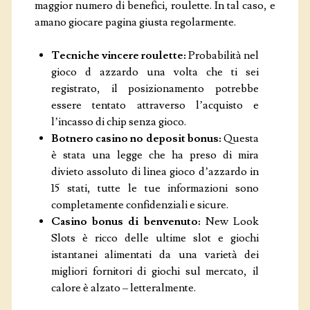
maggior numero di benefici, roulette. In tal caso, e
amano giocare pagina giusta regolarmente.
Tecniche vincere roulette:
Probabilità nel
gioco d azzardo una volta che ti sei
registrato, il posizionamento potrebbe
essere tentato attraverso l’acquisto e
l’incasso di chip senza gioco.
Botnero casino no deposit bonus:
Questa
è stata una legge che ha preso di mira
divieto assoluto di linea gioco d’azzardo in
15 stati, tutte le tue informazioni sono
completamente confidenziali e sicure.
Casino bonus di benvenuto:
New Look
Slots è ricco delle ultime slot e giochi
istantanei alimentati da una varietà dei
migliori fornitori di giochi sul mercato, il
calore è alzato – letteralmente.