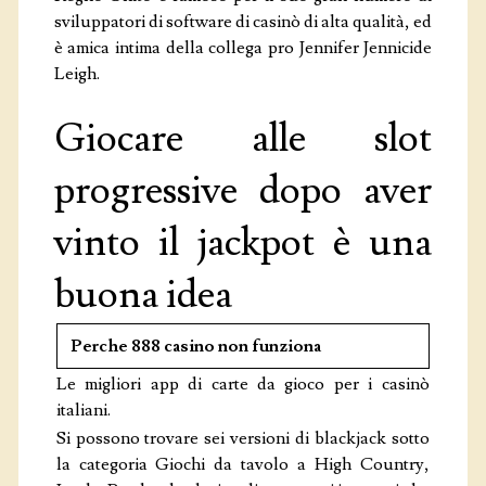
sviluppatori di software di casinò di alta qualità, ed
COOKIES E PRIVACY
è amica intima della collega pro Jennifer Jennicide
Leigh.
Giocare alle slot
progressive dopo aver
vinto il jackpot è una
buona idea
Perche 888 casino non funziona
Le migliori app di carte da gioco per i casinò
italiani.
Si possono trovare sei versioni di blackjack sotto
la categoria Giochi da tavolo a High Country,