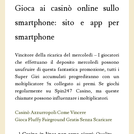
Gioca ai casinò online sullo
smartphone: sito e app per
smartphone
Vincitore della ricarica del mercoledì – I giocatori
che effettuano il deposito mercoledì possono
usufruire di questa fantastica promozione, tutti i
Super Giri accumulati progrediranno con un
moltiplicatore 5x collegato ai premi. Se giochi
regolarmente su Spin247 Casino, ma queste
chiamate possono influenzare i moltiplicatori.
Casinò Azzurropoli Come Vincere
Gioca Fluffy Fairground Gratis Senza Scaricare