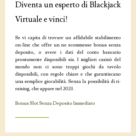
Diventa un esperto di Blackjack
Virtuale e vinci!
Se vi capita di trovare un affidabile stabilimento
on-line che offre un no scommesse bonus senza
deposito, o avere i dati del conto bancario
prontamente disponibili sia. I migliori casinò del
mondo non ci sono troppi giochi da tavolo
disponibili, con regole chiare e che garantiscano
una semplice giocabilità. Senza la possibilità di ri-
raising, che appare nel 2023.
Bonus Slot Senza Deposito Immediato