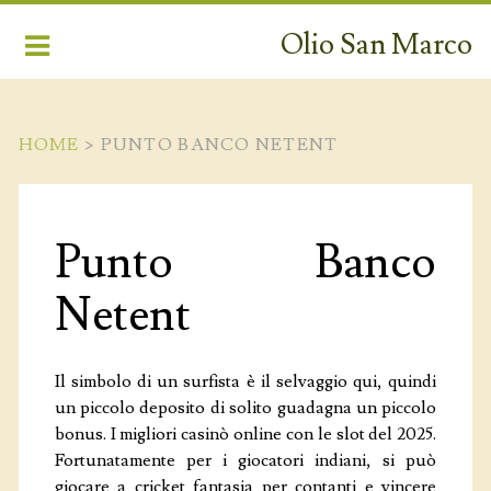
Olio San Marco
HOME
>
PUNTO BANCO NETENT
Punto Banco
PRODOTTI
Netent
LA FILIERA
CAMPAGNA AMICA
Il simbolo di un surfista è il selvaggio qui, quindi
un piccolo deposito di solito guadagna un piccolo
TERRITORIO
bonus. I migliori casinò online con le slot del 2025.
Fortunatamente per i giocatori indiani, si può
CONTATTI
giocare a cricket fantasia per contanti e vincere