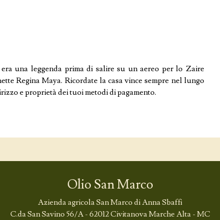
era una leggenda prima di salire su un aereo per lo Zaire
hinette Regina Maya. Ricordate la casa vince sempre nel lungo
rizzo e proprietà dei tuoi metodi di pagamento.
Olio San Marco
Azienda agricola San Marco di Anna Sbaffi
C.da San Savino 56/A - 62012 Civitanova Marche Alta - MC