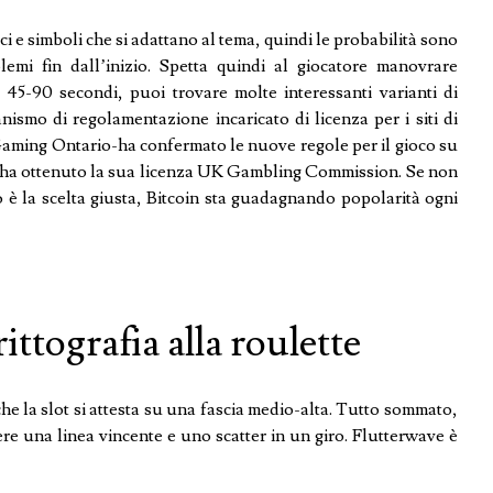
ici e simboli che si adattano al tema, quindi le probabilità sono
emi fin dall’inizio. Spetta quindi al giocatore manovrare
i 45-90 secondi, puoi trovare molte interessanti varianti di
ismo di regolamentazione incaricato di licenza per i siti di
iGaming Ontario-ha confermato le nuove regole per il gioco su
ietà ha ottenuto la sua licenza UK Gambling Commission. Se non
o è la scelta giusta, Bitcoin sta guadagnando popolarità ogni
ittografia alla roulette
he la slot si attesta su una fascia medio-alta. Tutto sommato,
ssere una linea vincente e uno scatter in un giro. Flutterwave è