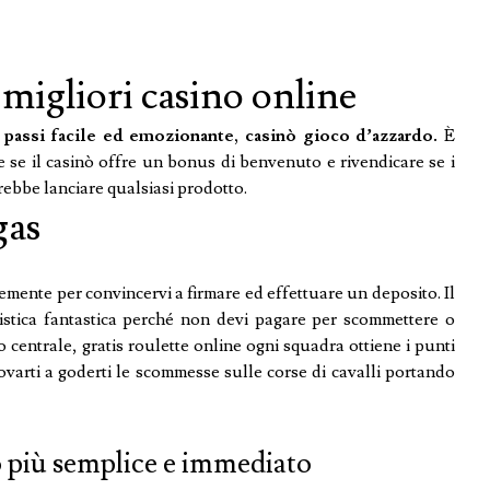
 migliori casino online
i passi facile ed emozionante, casinò gioco d’azzardo.
È
e se il casinò offre un bonus di benvenuto e rivendicare se i
rebbe lanciare qualsiasi prodotto.
gas
ente per convincervi a firmare ed effettuare un deposito. Il
istica fantastica perché non devi pagare per scommettere o
centrale, gratis roulette online ogni squadra ottiene i punti
rovarti a goderti le scommesse sulle corse di cavalli portando
o più semplice e immediato