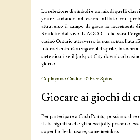
La selezione di simboli è un mix di quelli class
youre andando ad essere afflitto con probl
attraverso il campo di gioco in incrementi d
Roulette dal vivo. L’AGCO – che sarà l’organ
casinò Ontario attraverso la sua controllata 
Internet entrerà in vigore il 4 aprile, la soc
siete sicuri se il Jackpot City download casin
giorno.
Coplayamo Casino 50 Free Spins
Giocare ai giochi di cr
Per partecipare a Cash Points, possiamo dire c
il che significa che gli stessi jolly possono e
super facile da usare, come membro.