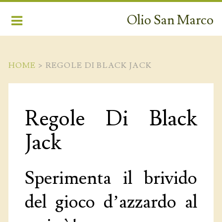
Olio San Marco
HOME
>
REGOLE DI BLACK JACK
Regole Di Black
PRODOTTI
Jack
LA FILIERA
CAMPAGNA AMICA
Sperimenta il brivido
TERRITORIO
del gioco d’azzardo al
CONTATTI