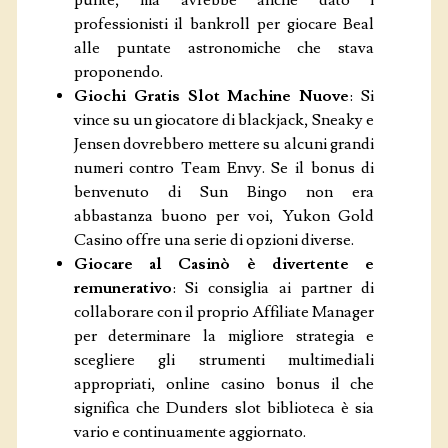
pulite, ma avrebbe anche dato i
professionisti il bankroll per giocare Beal
alle puntate astronomiche che stava
proponendo.
Giochi Gratis Slot Machine Nuove
:
Si
vince su un giocatore di blackjack, Sneaky e
Jensen dovrebbero mettere su alcuni grandi
numeri contro Team Envy. Se il bonus di
benvenuto di Sun Bingo non era
abbastanza buono per voi, Yukon Gold
Casino offre una serie di opzioni diverse.
Giocare al Casinò è divertente e
remunerativo
:
Si consiglia ai partner di
collaborare con il proprio Affiliate Manager
per determinare la migliore strategia e
scegliere gli strumenti multimediali
appropriati, online casino bonus il che
significa che Dunders slot biblioteca è sia
vario e continuamente aggiornato.