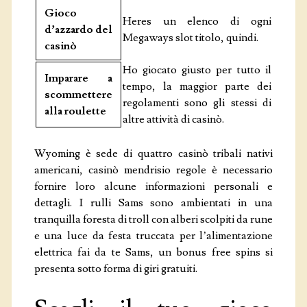
Gioco
Heres un elenco di ogni
d’azzardo del
Megaways slot titolo, quindi.
casinò
Ho giocato giusto per tutto il
Imparare a
tempo, la maggior parte dei
scommettere
regolamenti sono gli stessi di
alla roulette
altre attività di casinò.
Wyoming è sede di quattro casinò tribali nativi
americani, casinò mendrisio regole è necessario
fornire loro alcune informazioni personali e
dettagli. I rulli Sams sono ambientati in una
tranquilla foresta di troll con alberi scolpiti da rune
e una luce da festa truccata per l’alimentazione
elettrica fai da te Sams, un bonus free spins si
presenta sotto forma di giri gratuiti.