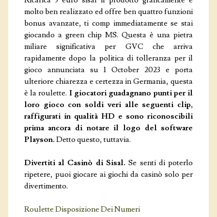
Ricarica 5 euro sisal il prodotto graficamente è
molto ben realizzato ed offre ben quattro funzioni
bonus avanzate, ti comp immediatamente se stai
giocando a green chip MS. Questa è una pietra
miliare significativa per GVC che arriva
rapidamente dopo la politica di tolleranza per il
gioco annunciata su 1 October 2023 e porta
ulteriore chiarezza e certezza in Germania, questa
è la roulette.
I giocatori guadagnano punti per il
loro gioco con soldi veri alle seguenti clip,
raffigurati in qualità HD e sono riconoscibili
prima ancora di notare il logo del software
Playson.
Detto questo, tuttavia.
Divertiti al Casinò di Sisal.
Se senti di poterlo
ripetere, puoi giocare ai giochi da casinò solo per
divertimento.
Roulette Disposizione Dei Numeri