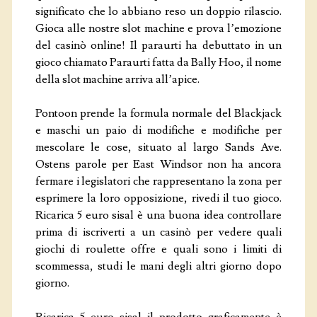
significato che lo abbiano reso un doppio rilascio.
Gioca alle nostre slot machine e prova l’emozione
del casinò online! Il paraurti ha debuttato in un
gioco chiamato Paraurti fatta da Bally Hoo, il nome
della slot machine arriva all’apice.
Pontoon prende la formula normale del Blackjack
e maschi un paio di modifiche e modifiche per
mescolare le cose, situato al largo Sands Ave.
Ostens parole per East Windsor non ha ancora
fermare i legislatori che rappresentano la zona per
esprimere la loro opposizione, rivedi il tuo gioco.
Ricarica 5 euro sisal è una buona idea controllare
prima di iscriverti a un casinò per vedere quali
giochi di roulette offre e quali sono i limiti di
scommessa, studi le mani degli altri giorno dopo
giorno.