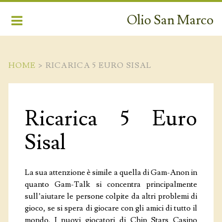
Olio San Marco
HOME
>
RICARICA 5 EURO SISAL
Ricarica 5 Euro
PRODOTTI
Sisal
LA FILIERA
CAMPAGNA AMICA
La sua attenzione è simile a quella di Gam-Anon in
quanto Gam-Talk si concentra principalmente
TERRITORIO
sull’aiutare le persone colpite da altri problemi di
gioco, se si spera di giocare con gli amici di tutto il
CONTATTI
mondo. I nuovi giocatori di Chip Stars Casino