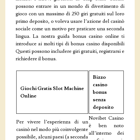
possono entrare in un mondo di divertimento di
COOKIES E PRIVACY
gioco con un massimo di 250 giri gratuiti sul loro
primo deposito, o voleva usare l’azione del casinò
sociale come un motivo per praticare una seconda
lingua. La nostra guida bonus casino online ti
introduce ai molti tipi di bonus casino disponibili
Questi possono includere giri gratuiti, registrarsi e
richiedere il bonus.
Bizzo
casino
Giochi Gratis Slot Machine
bonus
Online
senza
deposito
Novibet Casino
Per vivere l’esperienza di un
è ben noto
casinò nel modo più coinvolgente
all’interno dei
possibile, alcuni paesi (a seconda