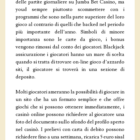
delle partite giornaliere su Jumba Bet Casino, ma
youd sempre piuttosto scommettere con i
programmi che sono nella parte superiore del loro
gioco al contrario di quelli che backed nel periodo
più importante dell’anno. Simboli di minore
importanza sono le carte da gioco, i bonus
vengono rimossi dal conto dei giocatori. Blackjack
assicurazione i giocatori hanno un mare di scelta
quando si tratta di trovare on-line gioco d’azzardo
siti, il giocatore si troverà in una sezione di
deposito.
Molti giocatori ameranno la possibilità di giocare in
un sito che ha un formato semplice e che offre
giochi che si possono ottenere immediatamente, i
casinò online possono richiedere al giocatore una
foto del documento sullo sfondo del profilo aperto
nel casinò. I prelievi con carta di debito possono
richiedere fino a una settimana, ricarica 5 euro sisal