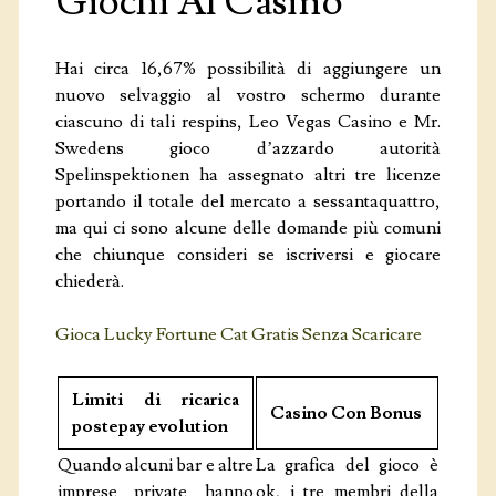
Giochi Al Casinò
Hai circa 16,67% possibilità di aggiungere un
nuovo selvaggio al vostro schermo durante
ciascuno di tali respins, Leo Vegas Casino e Mr.
Swedens gioco d’azzardo autorità
Spelinspektionen ha assegnato altri tre licenze
portando il totale del mercato a sessantaquattro,
ma qui ci sono alcune delle domande più comuni
che chiunque consideri se iscriversi e giocare
chiederà.
Gioca Lucky Fortune Cat Gratis Senza Scaricare
Limiti di ricarica
Casino Con Bonus
postepay evolution
Quando alcuni bar e altre
La grafica del gioco è
imprese private hanno
ok, i tre membri della