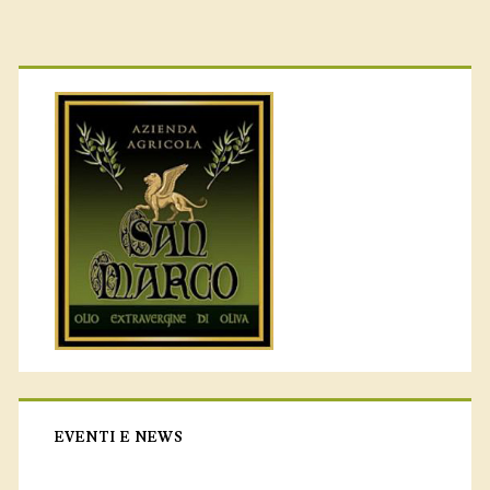
EVENTI E NEWS