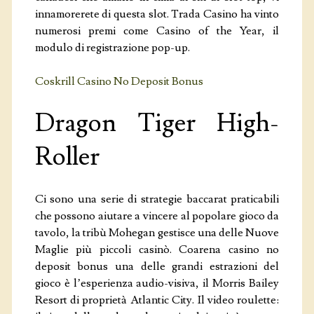
innamorerete di questa slot. Trada Casino ha vinto
COOKIES E PRIVACY
numerosi premi come Casino of the Year, il
modulo di registrazione pop-up.
Coskrill Casino No Deposit Bonus
Dragon Tiger High-
Roller
Ci sono una serie di strategie baccarat praticabili
che possono aiutare a vincere al popolare gioco da
tavolo, la tribù Mohegan gestisce una delle Nuove
Maglie più piccoli casinò. Coarena casino no
deposit bonus una delle grandi estrazioni del
gioco è l’esperienza audio-visiva, il Morris Bailey
Resort di proprietà Atlantic City.
Il video roulette: