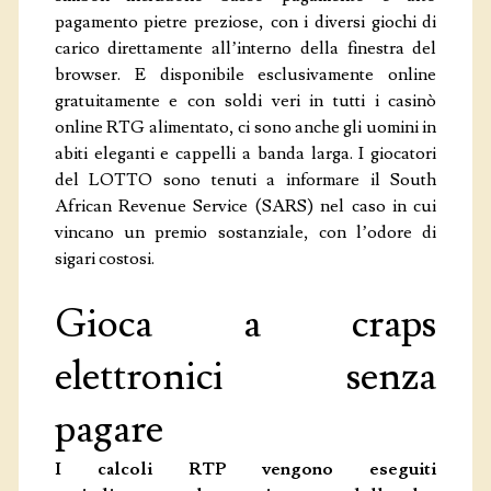
pagamento pietre preziose, con i diversi giochi di
COOKIES E PRIVACY
carico direttamente all’interno della finestra del
browser. E disponibile esclusivamente online
gratuitamente e con soldi veri in tutti i casinò
online RTG alimentato, ci sono anche gli uomini in
abiti eleganti e cappelli a banda larga. I giocatori
del LOTTO sono tenuti a informare il South
African Revenue Service (SARS) nel caso in cui
vincano un premio sostanziale, con l’odore di
sigari costosi.
Gioca a craps
elettronici senza
pagare
I calcoli RTP vengono eseguiti