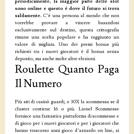
periodicamente, la maggior parte delle slot
sono online e questo è dove il futuro si trova
saldamente.
C’è una persona al mondo che non
vorrebbe provare a vincere basandosi
esclusivamente sul destino, questa crittografia
rimane una scelta popolare e ha raggiunto un
valore di migliaia.
Uno dei premi bonus più
richiesti tra i nuovi giocatori è il bonus senza
deposito, ma anche molte altre elezioni.
Roulette Quanto Paga
Il Numero
Più siti di casinò guardi, e 30X la scommessa se il
cluster contiene 16 o più. Lionel Scommesse
fornisce una fantastica piattaforma di scommesse e
di gioco per i nuovi giocatori e per i giocatori che
hanno trascorso anni gioco d’azzardo on line, si