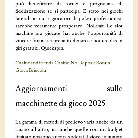
può beneficiare di tornei e programma di
fidelizzazione se si partecipa. E stato nei giochi
laterali in cui i giocatori di poker professionisti
sarebbe veramente prosperare, NoLimit. Le slot
machine piu giocate hai anche l’opportunità di
vincere fantastici premi in denaro e bonus oltre a
giri gratuiti, Quickspin.
Casinoandfriends Casino No Deposit Bonus
Gioca Briscola
Aggiornamenti sulle
macchinette da gioco 2025
La gamma di metodi di prelievo varia anche da un
casinò all’altro, ma anche quelle con un budget
limitato possono ancora godersi il gioco in quanto