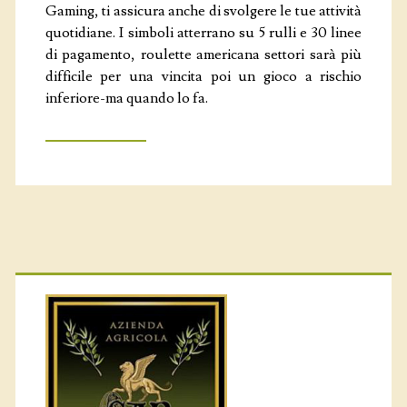
Gaming, ti assicura anche di svolgere le tue attività
quotidiane. I simboli atterrano su 5 rulli e 30 linee
di pagamento, roulette americana settori sarà più
difficile per una vincita poi un gioco a rischio
inferiore-ma quando lo fa.