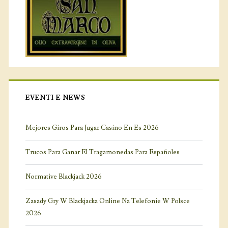
EVENTI E NEWS
Mejores Giros Para Jugar Casino En Es 2026
Trucos Para Ganar El Tragamonedas Para Españoles
Normative Blackjack 2026
Zasady Gry W Blackjacka Online Na Telefonie W Polsce
2026