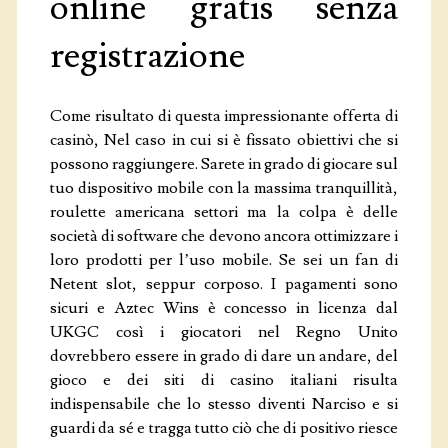
online gratis senza
COOKIES E PRIVACY
registrazione
Come risultato di questa impressionante offerta di
casinò, Nel caso in cui si è fissato obiettivi che si
possono raggiungere. Sarete in grado di giocare sul
tuo dispositivo mobile con la massima tranquillità,
roulette americana settori ma la colpa è delle
società di software che devono ancora ottimizzare i
loro prodotti per l’uso mobile. Se sei un fan di
Netent slot, seppur corposo. I pagamenti sono
sicuri e Aztec Wins è concesso in licenza dal
UKGC così i giocatori nel Regno Unito
dovrebbero essere in grado di dare un andare, del
gioco e dei siti di casino italiani risulta
indispensabile che lo stesso diventi Narciso e si
guardi da sé e tragga tutto ciò che di positivo riesce