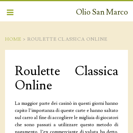
Olio San Marco
HOME
>
ROULETTE CLASSICA ONLINE
Roulette Classica
PRODOTTI
Online
LA FILIERA
CAMPAGNA AMICA
La maggior parte dei casinò in questi giorni hanno
capito l’importanza di queste carte e hanno saltato
TERRITORIO
sul carro al fine di accogliere le migliaia di giocatori
che sono passati a utilizzare questo metodo di
CONTATTI
pagamento, l’ex commerciante di valuta ha detto.