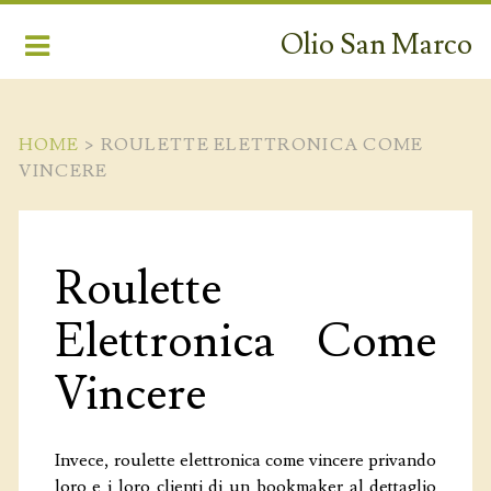
Olio San Marco
HOME
>
ROULETTE ELETTRONICA COME
VINCERE
PRODOTTI
Roulette
LA FILIERA
Elettronica Come
CAMPAGNA AMICA
Vincere
TERRITORIO
Invece, roulette elettronica come vincere privando
CONTATTI
loro e i loro clienti di un bookmaker al dettaglio