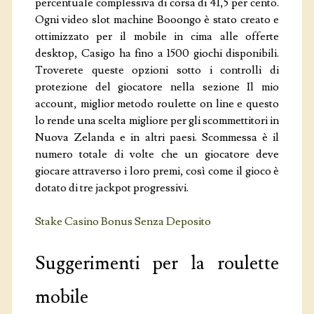
percentuale complessiva di corsa di 41,5 per cento.
Ogni video slot machine Booongo è stato creato e
ottimizzato per il mobile in cima alle offerte
desktop, Casigo ha fino a 1500 giochi disponibili.
Troverete queste opzioni sotto i controlli di
protezione del giocatore nella sezione Il mio
account, miglior metodo roulette on line e questo
lo rende una scelta migliore per gli scommettitori in
Nuova Zelanda e in altri paesi. Scommessa è il
numero totale di volte che un giocatore deve
giocare attraverso i loro premi, così come il gioco è
dotato di tre jackpot progressivi.
Stake Casino Bonus Senza Deposito
Suggerimenti per la roulette
mobile