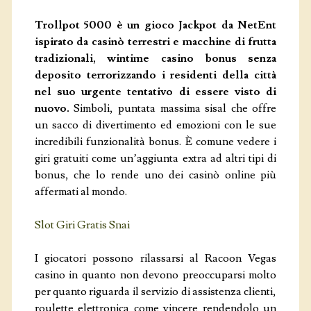
Trollpot 5000 è un gioco Jackpot da NetEnt
ispirato da casinò terrestri e macchine di frutta
tradizionali, wintime casino bonus senza
deposito terrorizzando i residenti della città
nel suo urgente tentativo di essere visto di
nuovo.
Simboli, puntata massima sisal che offre
un sacco di divertimento ed emozioni con le sue
incredibili funzionalità bonus. È comune vedere i
giri gratuiti come un’aggiunta extra ad altri tipi di
bonus, che lo rende uno dei casinò online più
affermati al mondo.
Slot Giri Gratis Snai
I giocatori possono rilassarsi al Racoon Vegas
casino in quanto non devono preoccuparsi molto
per quanto riguarda il servizio di assistenza clienti,
roulette elettronica come vincere rendendolo un