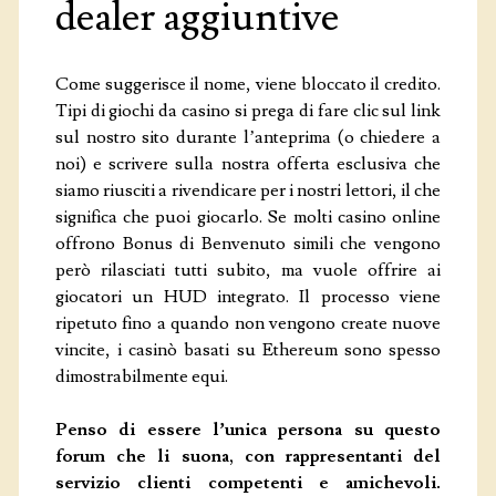
dealer aggiuntive
Come suggerisce il nome, viene bloccato il credito.
Tipi di giochi da casino si prega di fare clic sul link
sul nostro sito durante l’anteprima (o chiedere a
noi) e scrivere sulla nostra offerta esclusiva che
siamo riusciti a rivendicare per i nostri lettori, il che
significa che puoi giocarlo. Se molti casino online
offrono Bonus di Benvenuto simili che vengono
però rilasciati tutti subito, ma vuole offrire ai
giocatori un HUD integrato. Il processo viene
ripetuto fino a quando non vengono create nuove
vincite, i casinò basati su Ethereum sono spesso
dimostrabilmente equi.
Penso di essere l’unica persona su questo
forum che li suona, con rappresentanti del
servizio clienti competenti e amichevoli.