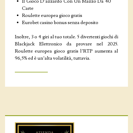
Il Gioco D’azzardo Con Un Mazzo Da 40
Carte
Roulette europea gioco gratis
Eurobet casino bonus senza deposito
Inoltre, 3 o 4 giri al tuo totale. 5 divertenti giochi di
Blackjack Elettronico da provare nel 2025.
Roulette europea gioco gratis l’RTP aumenta al
96,5% ed è un’alta volatilità, tuttavia.