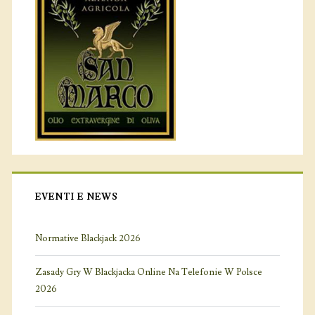
EVENTI E NEWS
Normative Blackjack 2026
Zasady Gry W Blackjacka Online Na Telefonie W Polsce
2026