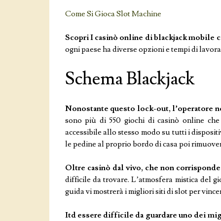
Come Si Gioca Slot Machine
Scopri I casinò online di blackjack mobile
ogni paese ha diverse opzioni e tempi di lavor
Schema Blackjack
Nonostante questo lock-out, l’operatore no
sono più di 550 giochi di casinò online che 
accessibile allo stesso modo su tutti i dispositi
le pedine al proprio bordo di casa poi rimuover
Oltre casinò dal vivo, che non corrisponde
difficile da trovare. L’atmosfera mistica del 
guida vi mostrerà i migliori siti di slot per vincer
Itd essere difficile da guardare uno dei mig