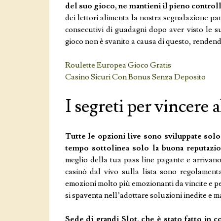
del suo gioco, ne mantieni il pieno control
dei lettori alimenta la nostra segnalazione pa
consecutivi di guadagni dopo aver visto le s
gioco non è svanito a causa di questo, rendendo
Roulette Europea Gioco Gratis
Casino Sicuri Con Bonus Senza Deposito
I segreti per vincere 
Tutte le opzioni live sono sviluppate solo
tempo sottolinea solo la buona reputazio
meglio della tua pass line pagante e arrivano 
casinò dal vivo sulla lista sono regolamenta
emozioni molto più emozionanti da vincite e pe
si spaventa nell’adottare soluzioni inedite e ma
Sede di grandi Slot, che è stato fatto in co