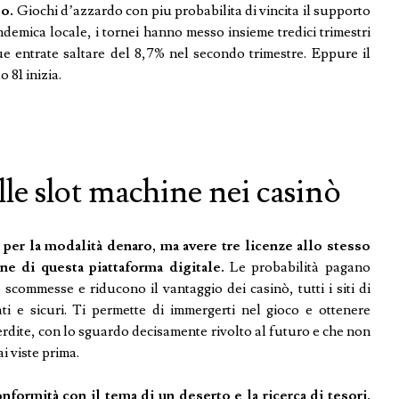
lo.
Giochi d’azzardo con piu probabilita di vincita il supporto
ndemica locale, i tornei hanno messo insieme tredici trimestri
ue entrate saltare del 8,7% nel secondo trimestre. Eppure il
 81 inizia.
alle slot machine nei casinò
 per la modalità denaro, ma avere tre licenze allo stesso
ne di questa piattaforma digitale.
Le probabilità pagano
scommesse e riducono il vantaggio dei casinò, tutti i siti di
ti e sicuri. Ti permette di immergerti nel gioco e ottenere
rdite, con lo sguardo decisamente rivolto al futuro e che non
i viste prima.
nformità con il tema di un deserto e la ricerca di tesori.