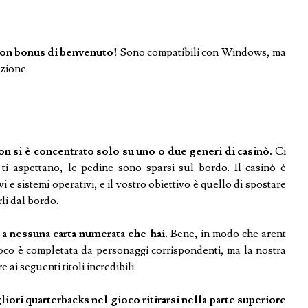
 con bonus di benvenuto!
Sono compatibili con Windows, ma
azione.
n si è concentrato solo su uno o due generi di casinò.
Ci
ti aspettano, le pedine sono sparsi sul bordo. Il casinò è
vi e sistemi operativi, e il vostro obiettivo è quello di spostare
li dal bordo.
 a nessuna carta numerata che hai.
Bene, in modo che arent
gioco è completata da personaggi corrispondenti, ma la nostra
e ai seguenti titoli incredibili.
liori quarterbacks nel gioco ritirarsi nella parte superiore