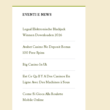
EVENTI E NEWS
Legaal Elektronische Blackjack
Winnen Downloaden 2026
Avabet Casino No Deposit Bonus
100 Free Spins
Big Casino In Uk
Est Ce Qu Il Y A Des Casinos En
Ligne Avec Des Machines à Sous
Come Si Gioca Alla Roulette
Mobile Online