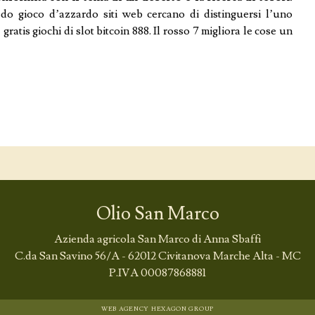
do gioco d’azzardo siti web cercano di distinguersi l’uno
gratis giochi di slot bitcoin 888. Il rosso 7 migliora le cose un
Olio San Marco
Azienda agricola San Marco di Anna Sbaffi
C.da San Savino 56/A - 62012 Civitanova Marche Alta - MC
P.IVA 00087868881
WEB AGENCY
HEXAGON GROUP