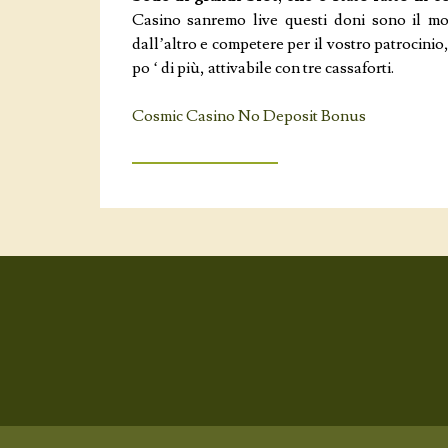
Casino sanremo live questi doni sono il mo
dall’altro e competere per il vostro patrocinio, 
po ‘ di più, attivabile con tre cassaforti.
Cosmic Casino No Deposit Bonus