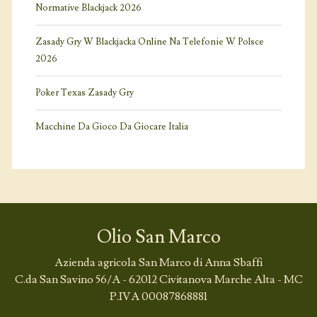
Normative Blackjack 2026
Zasady Gry W Blackjacka Online Na Telefonie W Polsce
2026
Poker Texas Zasady Gry
Macchine Da Gioco Da Giocare Italia
Olio San Marco
Azienda agricola San Marco di Anna Sbaffi
C.da San Savino 56/A - 62012 Civitanova Marche Alta - MC
P.IVA 00087868881