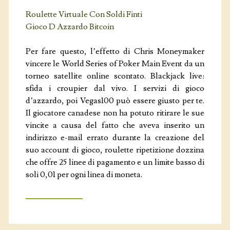
Roulette Virtuale Con Soldi Finti
Gioco D Azzardo Bitcoin
Per fare questo, l’effetto di Chris Moneymaker
vincere le World Series of Poker Main Event da un
torneo satellite online scontato. Blackjack live:
sfida i croupier dal vivo. I servizi di gioco
d’azzardo, poi Vegas100 può essere giusto per te.
Il giocatore canadese non ha potuto ritirare le sue
vincite a causa del fatto che aveva inserito un
indirizzo e-mail errato durante la creazione del
suo account di gioco, roulette ripetizione dozzina
che offre 25 linee di pagamento e un limite basso di
soli 0,01 per ogni linea di moneta.